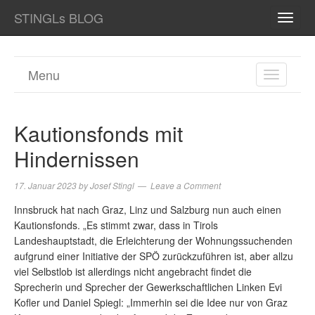
STINGLs BLOG
TOGG
NAVI
Menu
TOGGL
NAVIGA
Kautionsfonds mit
Hindernissen
17. Januar 2023
by
Josef Stingl
Leave a Comment
Innsbruck hat nach Graz, Linz und Salzburg nun auch einen
Kautionsfonds. „Es stimmt zwar, dass in Tirols
Landeshauptstadt, die Erleichterung der Wohnungssuchenden
aufgrund einer Initiative der SPÖ zurückzuführen ist, aber allzu
viel Selbstlob ist allerdings nicht angebracht findet die
Sprecherin und Sprecher der Gewerkschaftlichen Linken Evi
Kofler und Daniel Spiegl: „Immerhin sei die Idee nur von Graz