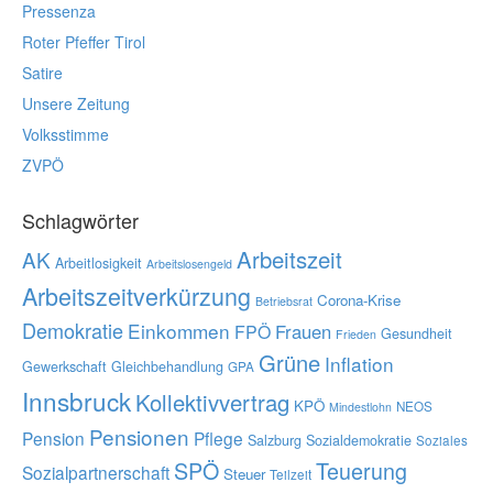
Pressenza
Roter Pfeffer Tirol
Satire
Unsere Zeitung
Volksstimme
ZVPÖ
Schlagwörter
Arbeitszeit
AK
Arbeitlosigkeit
Arbeitslosengeld
Arbeitszeitverkürzung
Corona-Krise
Betriebsrat
Demokratie
Einkommen
Frauen
FPÖ
Gesundheit
Frieden
Grüne
Inflation
Gewerkschaft
Gleichbehandlung
GPA
Innsbruck
Kollektivvertrag
KPÖ
NEOS
Mindestlohn
Pensionen
Pension
Pflege
Salzburg
Sozialdemokratie
Soziales
SPÖ
Teuerung
Sozialpartnerschaft
Steuer
Teilzeit