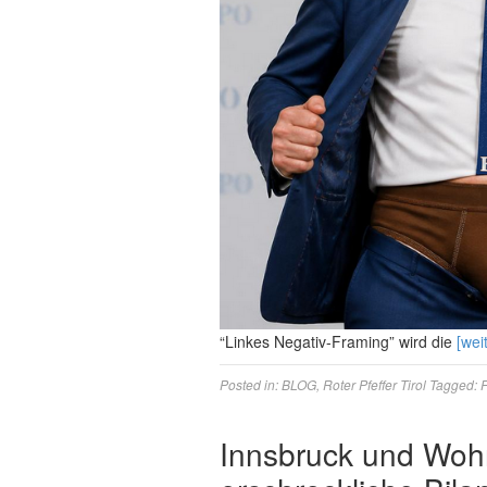
“Linkes Negativ-Framing” wird die
[wei
Posted in:
BLOG
,
Roter Pfeffer Tirol
Tagged:
Innsbruck und Wohn