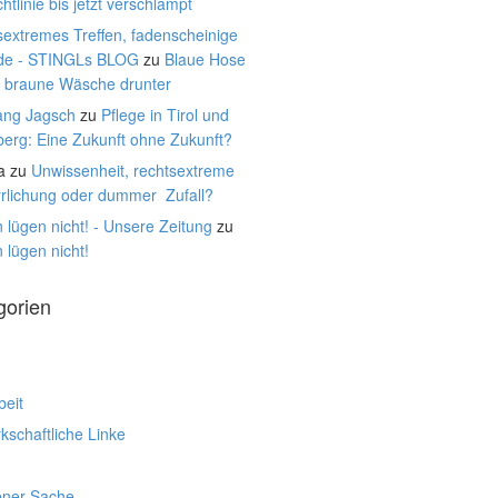
htlinie bis jetzt verschlampt
extremes Treffen, fadenscheinige
de - STINGLs BLOG
zu
Blaue Hose
, braune Wäsche drunter
ang Jagsch
zu
Pflege in Tirol und
berg: Eine Zukunft ohne Zukunft?
a
zu
Unwissenheit, rechtsextreme
rrlichung oder dummer Zufall?
 lügen nicht! - Unsere Zeitung
zu
 lügen nicht!
gorien
beit
schaftliche Linke
ener Sache