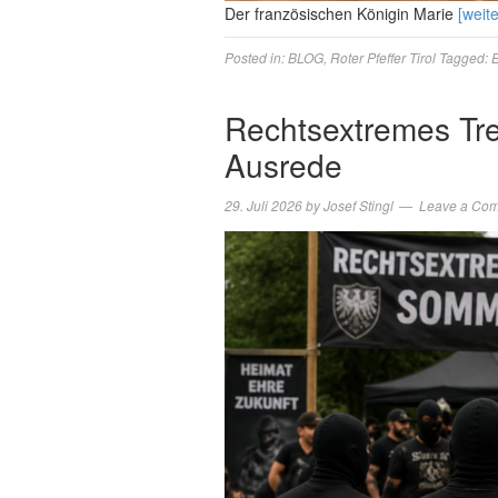
Der französischen Königin Marie
[weit
Posted in:
BLOG
,
Roter Pfeffer Tirol
Tagged:
Rechtsextremes Tre
Ausrede
29. Juli 2026
by
Josef Stingl
Leave a Co