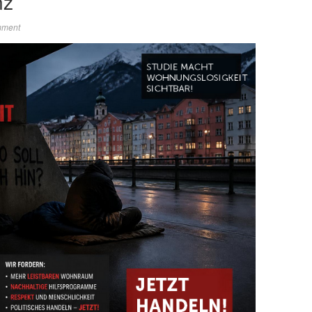
nz
mment