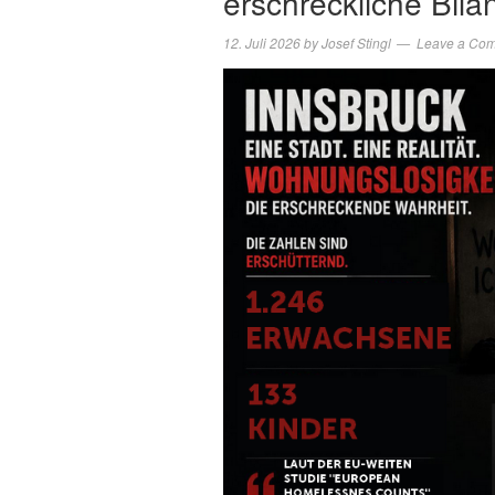
erschreckliche Bila
12. Juli 2026
by
Josef Stingl
Leave a Co