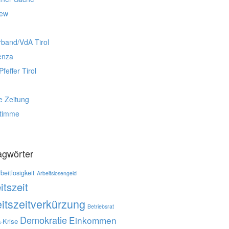
iew
rband/VdA Tirol
enza
Pfeffer Tirol
e Zeitung
stimme
agwörter
beitlosigkeit
Arbeitslosengeld
itszeit
itszeitverkürzung
Betriebsrat
Demokratie
Einkommen
-Krise