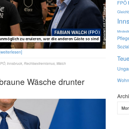
FPÖ
Gleich
Inn
Mindest
Pfleg
Sozia
[weiterlesen]
Teu
FPÖ
,
Innsbruck
,
Rechtsextremismus
,
Walch
Unga
 braune Wäsche drunter
Wohn
Arch
Archi