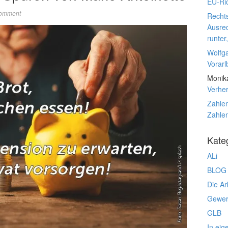
EU-Ric
Comment
Rechts
Ausre
runter
Wolfg
Vorarl
Monik
Verhe
Zahlen
Zahlen
Kate
ALi
BLOG
Die Ar
Gewerk
GLB
In eig