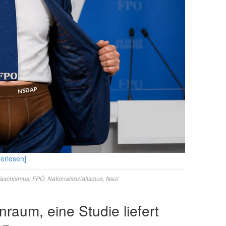
terlesen]
Faschismus
,
FPÖ
,
Nationalsozialismus
,
Nazi
raum, eine Studie liefert