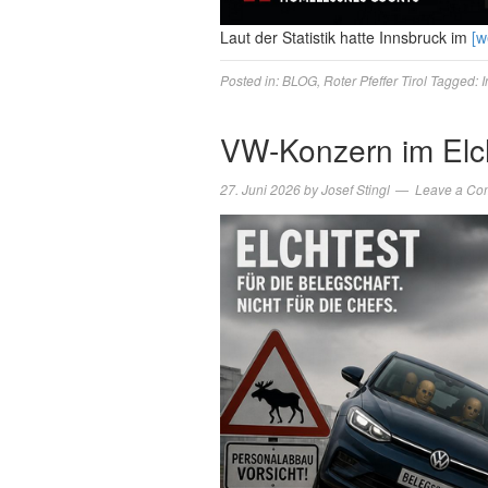
Laut der Statistik hatte Innsbruck im
[w
Posted in:
BLOG
,
Roter Pfeffer Tirol
Tagged:
I
VW-Konzern im Elc
27. Juni 2026
by
Josef Stingl
Leave a Co