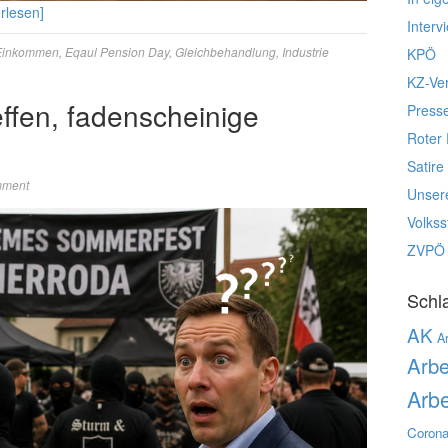
erlesen]
Interv
Einkommen
,
Eqaul Pension Day
,
Gleichbehandlung
,
Industrie
KPÖ
KZ-Ve
ffen, fadenscheinige
Press
Roter 
Satire
mment
Unser
Volks
ZVPÖ
Schl
AK
Ar
Arbe
Arbe
Corona