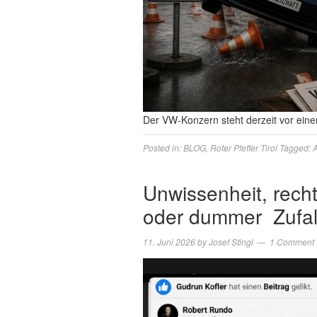
Der VW-Konzern steht derzeit vor ei
Posted in:
BLOG
,
Roter Pfeffer Tirol
Tagged:
A
Unwissenheit, rech
oder dummer Zufal
11. Juni 2026
by
Josef Stingl
1 Comment