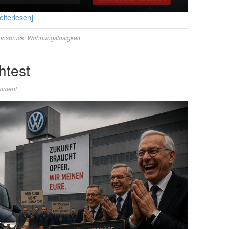
eiterlesen]
nnsbruck
,
Wohnungslosigkeit
htest
mment