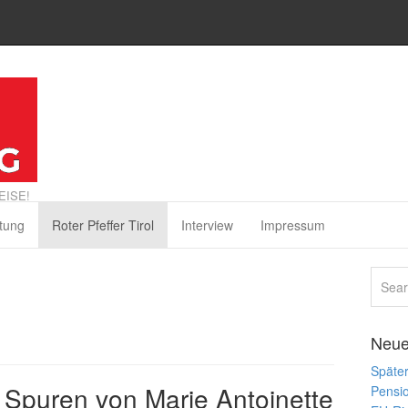
EISE!
tung
Roter Pfeffer Tirol
Interview
Impressum
Neue
Später
f Spuren von Marie Antoinette
Pensi