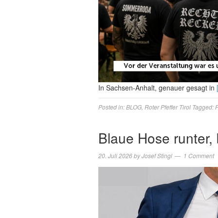
In Sachsen-Anhalt, genauer gesagt in
Posted in:
BLOG
,
Roter Pfeffer Tirol
Tagged:
Blaue Hose runter,
20. Juli 2026
by
Josef Stingl
1 Comment