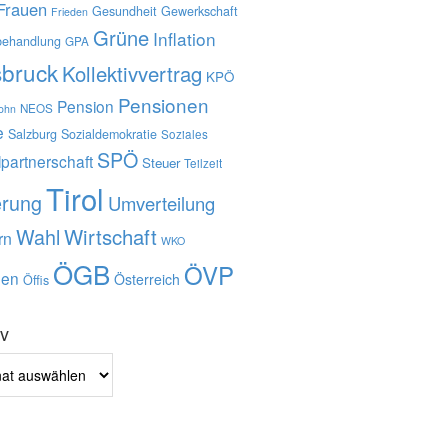
Frauen
Gesundheit
Gewerkschaft
Frieden
Grüne
Inflation
behandlung
GPA
sbruck
Kollektivvertrag
KPÖ
Pensionen
Pension
NEOS
lohn
e
Salzburg
Sozialdemokratie
Soziales
SPÖ
lpartnerschaft
Steuer
Teilzeit
Tirol
erung
Umverteilung
Wahl
Wirtschaft
rn
WKO
ÖGB
ÖVP
en
Österreich
Öffis
iv
v