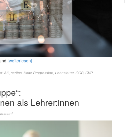
 und
[weiterlesen]
d:
AK
,
caritas
,
Kalte Progression
,
Lohnsteuer
,
ÖGB
,
ÖVP
uppe“:
nen als Lehrer:innen
Comment