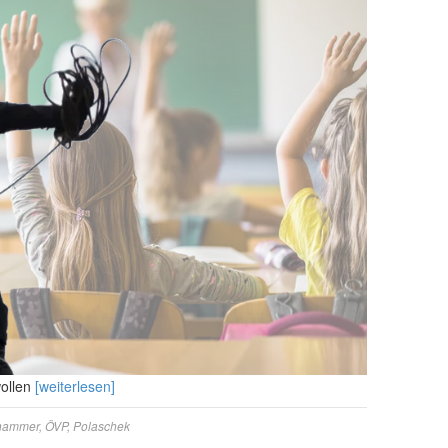
ollen
[weiterlesen]
hammer
,
ÖVP
,
Polaschek