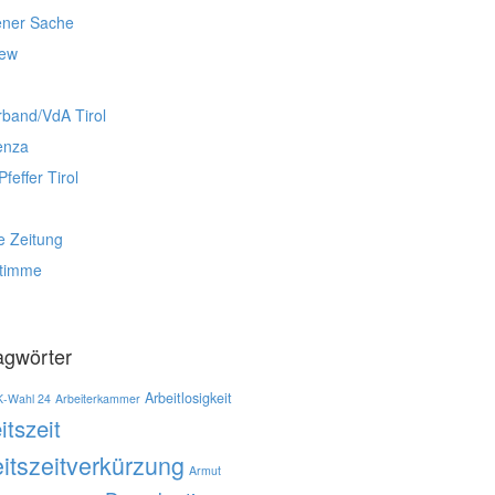
ener Sache
iew
rband/VdA Tirol
enza
Pfeffer Tirol
e Zeitung
stimme
agwörter
Arbeitlosigkeit
K-Wahl 24
Arbeiterkammer
itszeit
itszeitverkürzung
Armut