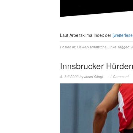
Laut Arbeitsklima Index der
[weiterlese
Posted in:
Gewerkschaftliche Linke
Tagged:
A
Innsbrucker Hürden
4. Juli 2023
by
Josef Stingl
1 Comment