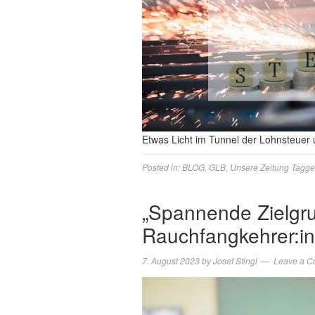
Etwas Licht im Tunnel der Lohnsteuer
Posted in:
BLOG
,
GLB
,
Unsere Zeitung
Tagge
„Spannende Zielgr
Rauchfangkehrer:in
7. August 2023
by
Josef Stingl
Leave a 