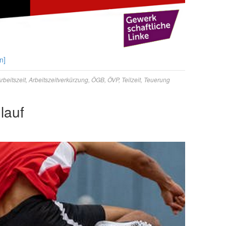
n]
rbeitszeit
,
Arbeitszeitverkürzung
,
ÖGB
,
ÖVP
,
Teilzeit
,
Teuerung
lauf