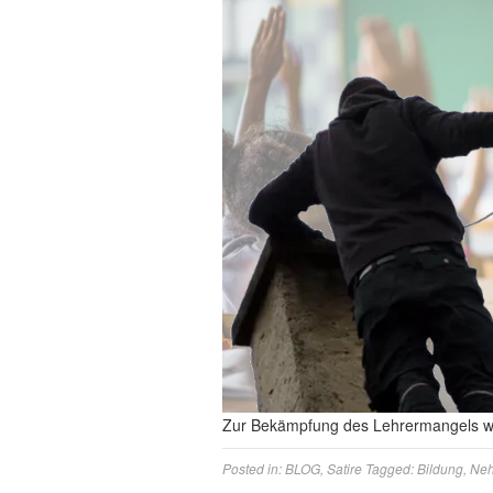
Zur Bekämpfung des Lehrermangels w
Posted in:
BLOG
,
Satire
Tagged:
Bildung
,
Ne