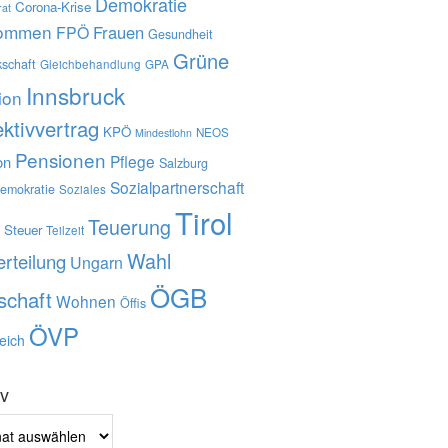
Demokratie
Corona-Krise
rat
kommen
Frauen
FPÖ
Gesundheit
Grüne
schaft
Gleichbehandlung
GPA
Innsbruck
tion
ektivvertrag
KPÖ
NEOS
Mindestlohn
Pensionen
Pflege
on
Salzburg
Sozialpartnerschaft
demokratie
Soziales
Tirol
Ö
Teuerung
Steuer
Teilzeit
Wahl
rteilung
Ungarn
ÖGB
schaft
Wohnen
Öffis
ÖVP
eich
iv
v