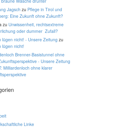
, braune Wäsche drunter
ang Jagsch
zu
Pflege in Tirol und
berg: Eine Zukunft ohne Zukunft?
a
zu
Unwissenheit, rechtsextreme
rrlichung oder dummer Zufall?
 lügen nicht! - Unsere Zeitung
zu
 lügen nicht!
rdenloch Brenner-Basistunnel ohne
Zukunftsperspektive - Unsere Zeitung
: Milliardenloch ohne klarer
tsperspektive
gorien
beit
schaftliche Linke