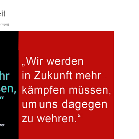
it
mment