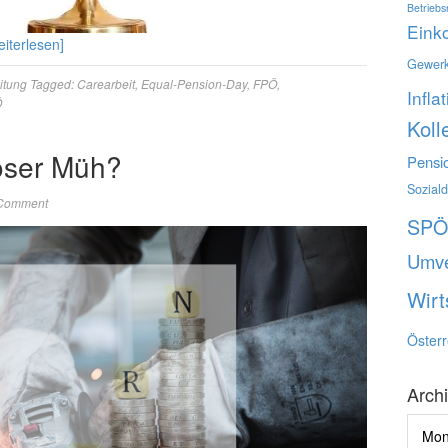
Betriebs
Ein
eiterlesen]
Gewerk
itung
Tagged:
Carearbeit
,
Equal-Pension-Day
,
FPÖ
,
Infla
Ö
Koll
oser Müh?
Pensi
Sozial
 Comment
SP
Umve
Wirt
Österr
Arch
Archi