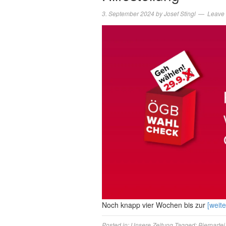
3. September 2024
by
Josef Stingl
Leave
Noch knapp vier Wochen bis zur
[weite
Posted in:
Unsere Zeitung
Tagged:
Bierpartei