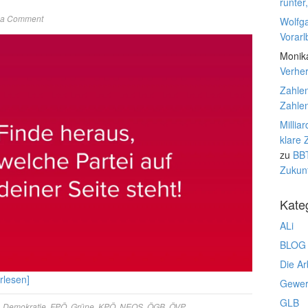
runter
 a Comment
Wolfg
Vorarl
Monik
Verhe
Zahlen
Zahlen
Millia
klare 
zu
BBT
Zukunf
Kate
ALi
BLOG
Die Ar
rlesen]
Gewerk
GLB
,
Demokratie
,
FPÖ
,
Grüne
,
KPÖ
,
NEOS
,
ÖGB
,
ÖVP
,