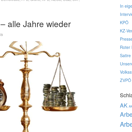
In eig
Interv
– alle Jahre wieder
KPÖ
KZ-Ve
ts
Press
Roter 
Satire
Unser
Volks
ZVPÖ
Schl
AK
A
Arbe
Arbe