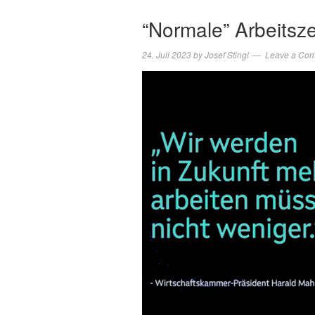
“Normale” Arbeitsze
24. Juli 2023
by
Josef Stingl
Leave a Co