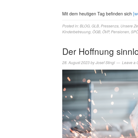
Mit dem heutigen Tag befinden sich
[w
Posted in:
BLOG
,
GLB
,
Pressenza
,
Unsere Ze
Kinderbetreuung
,
ÖGB
,
ÖVP
,
Pensionen
,
SP
Der Hoffnung sinnl
28. August 2023
by
Josef Stingl
Leave a