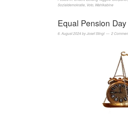
Sozialdemokratie
,
Voto
,
Wahlkabine
Equal Pension Day 
6. August 2024
by
Josef Stingl
2 Commen