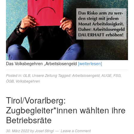
Das Volksbegehren „Arbeitslosengeld
[weiterlesen]
Posted in:
GLB
,
Unsere Zeitung
Tagged:
Arbeitslosengeld
,
AUGE
,
FSG
,
ÖGB
,
Volksbegehren
Tirol/Vorarlberg:
Zugbegleiter*innen wählten ihre
Betriebsräte
30. März 2022
by
Josef Stingl
Leave a Comment