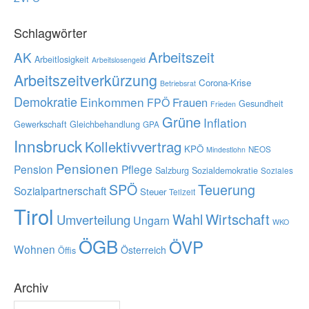
Schlagwörter
Arbeitszeit
AK
Arbeitlosigkeit
Arbeitslosengeld
Arbeitszeitverkürzung
Corona-Krise
Betriebsrat
Demokratie
Einkommen
Frauen
FPÖ
Gesundheit
Frieden
Grüne
Inflation
Gewerkschaft
Gleichbehandlung
GPA
Innsbruck
Kollektivvertrag
KPÖ
NEOS
Mindestlohn
Pensionen
Pension
Pflege
Salzburg
Sozialdemokratie
Soziales
SPÖ
Teuerung
Sozialpartnerschaft
Steuer
Teilzeit
Tirol
Wahl
Wirtschaft
Umverteilung
Ungarn
WKO
ÖGB
ÖVP
Wohnen
Österreich
Öffis
Archiv
Archiv