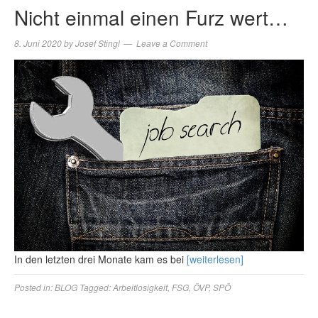
Nicht einmal einen Furz wert…
8. Juni 2020
by
Josef Stingl
Leave a Comment
In den letzten drei Monate kam es bei
[weiterlesen]
Posted in:
BLOG
Tagged:
Arbeitlosigkeit
,
FSG
,
ÖVP
,
SPÖ