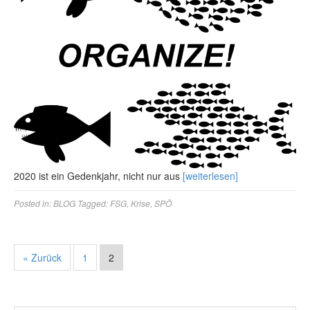
2020 ist ein Gedenkjahr, nicht nur aus
[weiterlesen]
Posted in:
BLOG
Tagged:
FSG
,
Krise
,
SPÖ
« Zurück
1
2