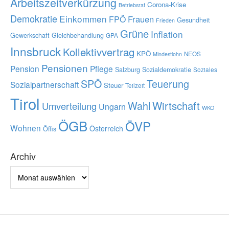
Arbeitszeitverkürzung
Corona-Krise
Betriebsrat
Demokratie
Einkommen
Frauen
FPÖ
Gesundheit
Frieden
Grüne
Inflation
Gewerkschaft
Gleichbehandlung
GPA
Innsbruck
Kollektivvertrag
KPÖ
NEOS
Mindestlohn
Pensionen
Pension
Pflege
Salzburg
Sozialdemokratie
Soziales
SPÖ
Teuerung
Sozialpartnerschaft
Steuer
Teilzeit
Tirol
Wahl
Wirtschaft
Umverteilung
Ungarn
WKO
ÖGB
ÖVP
Wohnen
Österreich
Öffis
Archiv
Archiv