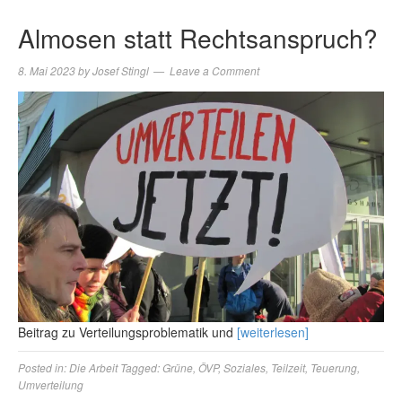
Almosen statt Rechtsanspruch?
8. Mai 2023
by
Josef Stingl
Leave a Comment
Beitrag zu Verteilungsproblematik und
[weiterlesen]
Posted in:
Die Arbeit
Tagged:
Grüne
,
ÖVP
,
Soziales
,
Teilzeit
,
Teuerung
,
Umverteilung