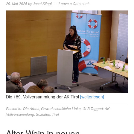
29. Mai 2025
by
Josef Stingl
Leave a Comment
Die 189. Vollversammlung der AK Tirol
[weiterlesen]
Posted in:
Die Arbeit
,
Gewerkschaftliche Linke
,
GLB
Tagged:
AK-
Vollversammlung
,
Soziales
,
Tirol
Alter Wein in neuen