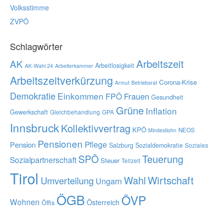
Volksstimme
ZVPÖ
Schlagwörter
Arbeitszeit
AK
Arbeitlosigkeit
AK-Wahl 24
Arbeiterkammer
Arbeitszeitverkürzung
Corona-Krise
Armut
Betriebsrat
Demokratie
Einkommen
Frauen
FPÖ
Gesundheit
Grüne
Inflation
Gewerkschaft
Gleichbehandlung
GPA
Innsbruck
Kollektivvertrag
KPÖ
NEOS
Mindestlohn
Pensionen
Pflege
Pension
Salzburg
Sozialdemokratie
Soziales
SPÖ
Teuerung
Sozialpartnerschaft
Steuer
Teilzeit
Tirol
Wahl
Wirtschaft
Umverteilung
Ungarn
ÖGB
ÖVP
Wohnen
Österreich
Öffis