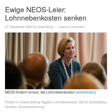
Ewige NEOS-Leier:
Lohnnebenkosten senken
27. September 2023
by
Josef Stingl
Leave a Comment
NEOS fordern erneut, die Lohnnebenkosten
[weiterlesen]
Posted in:
Unsere Zeitung
Tagged:
Lohnnebenkosten
,
NEOS
,
Sozialabbau
,
Soziales
,
Sozialversicherung