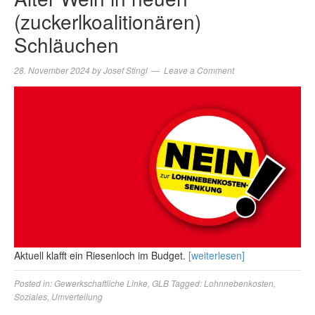
(zuckerlkoalitionären)
Schläuchen
28. November 2024
by
Josef Stingl
Leave a Comment
Aktuell klafft ein Riesenloch im Budget.
[weiterlesen]
Posted in:
Gewerkschaftliche Linke
,
GLB
Tagged:
Lohnnebenkosten
,
Soziales
,
Umverteilung