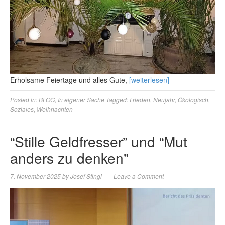
Erholsame Feiertage und alles Gute,
[weiterlesen]
Posted in:
BLOG
,
In eigener Sache
Tagged:
Frieden
,
Neujahr
,
Ökologisch
,
Soziales
,
Weihnachten
“Stille Geldfresser” und “Mut
anders zu denken”
7. November 2025
by
Josef Stingl
Leave a Comment