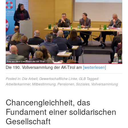
Die 190. Vollversammlung der AK-Tirol am
[weiterlesen]
Posted in:
Die Arbeit
,
Gewerkschaftliche Linke
,
GLB
Tagged:
Arbeiterkammer
,
Mitbestimmung
,
Pensionen
,
Soziales
,
Vollversammlung
Chancengleichheit, das
Fundament einer solidarischen
Gesellschaft