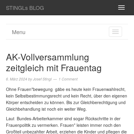
STINGLs BLOG
TOGG
NAVI
Menu
TOGGL
NAVIGA
AK-Vollversammlung
zeitgleich mit Frauentag
6. März 2024
by
Josef Stingl
1 Comment
Ohne Frauen*bewegung gäbe es heute kein Frauenwahlrecht,
kein Selbstbestimmungsrecht und kein Recht, über den eigenen
Körper entscheiden zu können. Bis zur Gleichberechtigung und
Gleichbehandlung ist noch ein weiter Weg.
Laut Bundes-Arbeiterkammer sind sogar Rückschritte in der
Frauenpolitik zu vermerken. Frauen* leisten immer noch den
Großteil unbezahlter Arbeit, erziehen die Kinder und pflegen die