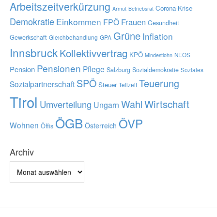
Arbeitszeitverkürzung
Corona-Krise
Armut
Betriebsrat
Demokratie
Einkommen
Frauen
FPÖ
Gesundheit
Grüne
Inflation
Gewerkschaft
Gleichbehandlung
GPA
Innsbruck
Kollektivvertrag
KPÖ
NEOS
Mindestlohn
Pensionen
Pflege
Pension
Salzburg
Sozialdemokratie
Soziales
SPÖ
Teuerung
Sozialpartnerschaft
Steuer
Teilzeit
Tirol
Wahl
Wirtschaft
Umverteilung
Ungarn
ÖGB
ÖVP
Wohnen
Österreich
Öffis
Archiv
Archiv