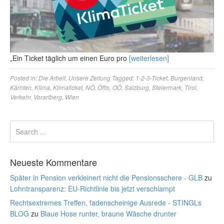
„Ein Ticket täglich um einen Euro pro
[weiterlesen]
Posted in:
Die Arbeit
,
Unsere Zeitung
Tagged:
1-2-3-Ticket
,
Burgenland
,
Kärnten
,
Klima
,
Klimaticket
,
NÖ
,
Öffis
,
OÖ
,
Salzburg
,
Steiermark
,
Tirol
,
Verkehr
,
Vorarlberg
,
Wien
Neueste Kommentare
Später in Pension verkleinert nicht die Pensionsschere - GLB
zu
Lohntransparenz: EU-Richtlinie bis jetzt verschlampt
Rechtsextremes Treffen, fadenscheinige Ausrede - STINGLs
BLOG
zu
Blaue Hose runter, braune Wäsche drunter