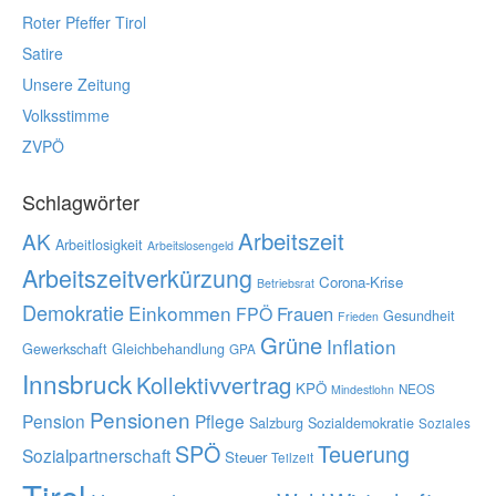
Roter Pfeffer Tirol
Satire
Unsere Zeitung
Volksstimme
ZVPÖ
Schlagwörter
Arbeitszeit
AK
Arbeitlosigkeit
Arbeitslosengeld
Arbeitszeitverkürzung
Corona-Krise
Betriebsrat
Demokratie
Einkommen
Frauen
FPÖ
Gesundheit
Frieden
Grüne
Inflation
Gewerkschaft
Gleichbehandlung
GPA
Innsbruck
Kollektivvertrag
KPÖ
NEOS
Mindestlohn
Pensionen
Pension
Pflege
Salzburg
Sozialdemokratie
Soziales
SPÖ
Teuerung
Sozialpartnerschaft
Steuer
Teilzeit