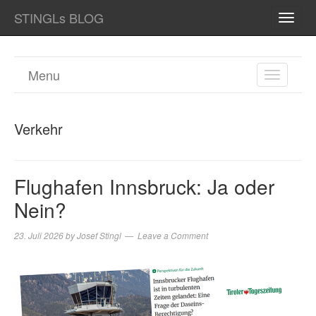
STINGLs BLOG
TOGG
NAVI
Menu
TOGGL
NAVIGA
Verkehr
Flughafen Innsbruck: Ja oder
Nein?
23. Juli 2026
by
Josef Stingl
Leave a Comment