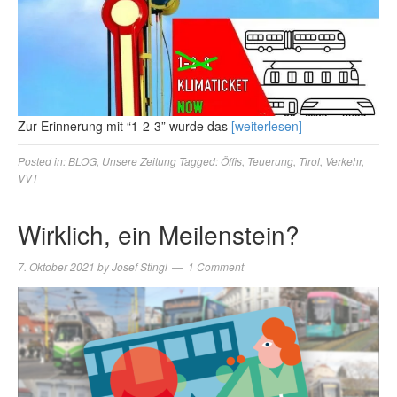
Zur Erinnerung mit “1-2-3” wurde das
[weiterlesen]
Posted in:
BLOG
,
Unsere Zeitung
Tagged:
Öffis
,
Teuerung
,
Tirol
,
Verkehr
,
VVT
Wirklich, ein Meilenstein?
7. Oktober 2021
by
Josef Stingl
1 Comment