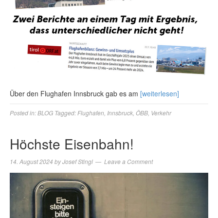
Über den Flughafen Innsbruck gab es am
[weiterlesen]
Posted in:
BLOG
Tagged:
Flughafen
,
Innsbruck
,
ÖBB
,
Verkehr
Höchste Eisenbahn!
14. August 2024
by
Josef Stingl
Leave a Comment