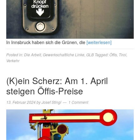
In Innsbruck haben sich die Grünen, die
[weiterlesen]
Posted in:
Die Arbeit
,
Gewerkschaftliche Linke
,
GLB
Tagged:
Öffis
,
Tirol
,
Verkehr
(K)ein Scherz: Am 1. April
steigen Öffis-Preise
13. Februar 2024
by
Josef Stingl
1 Comment