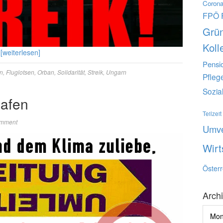
Corona
FPÖ
Grü
Koll
n
[weiterlesen]
Pensi
n
,
Fluglotsen
,
Orban
,
Solidarität
,
Streik
,
Ungarn
Pfleg
Sozia
hafen
Teilzeit
omment
Umve
Wirt
Österr
Arch
Archi