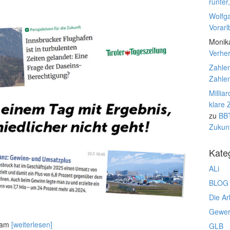
runter
Wolfg
Vorarl
Monik
Verhe
Zahlen
Zahlen
Millia
klare 
zu
BBT
Zukunf
Kate
ALi
BLOG
Die Ar
Gewerk
s am
[weiterlesen]
GLB