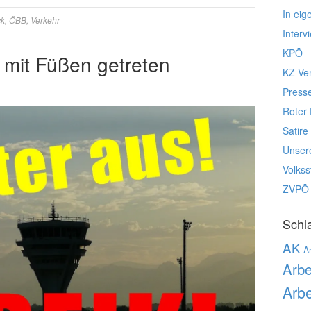
In eig
ck
,
ÖBB
,
Verkehr
Interv
KPÖ
 mit Füßen getreten
KZ-Ve
Press
Roter 
Satire
Unser
Volks
ZVPÖ
Schl
AK
Ar
Arbe
Arbe