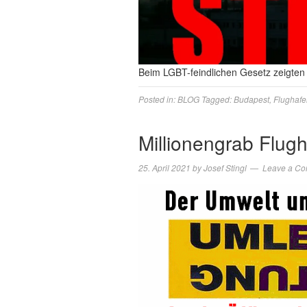
Beim LGBT-feindlichen Gesetz zeigte
Posted in:
BLOG
Tagged:
Budapest
,
Flughafe
Millionengrab Flug
25. April 2021
by
Josef Stingl
Leave a C