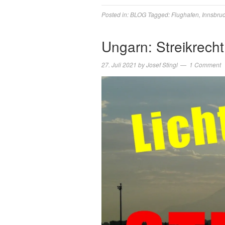
Posted in:
BLOG
Tagged:
Flughafen
,
Innsbru
Ungarn: Streikrecht
27. Juli 2021
by
Josef Stingl
1 Comment