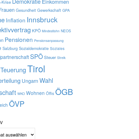
Demokratie
Einkommen
-Krise
Frauen
Gesundheit
Gewerkschaft
GPA
Innsbruck
ne
Inflation
ektivvertrag
KPÖ
NEOS
Mindestlohn
Pensionen
on
Pensionsanpassung
e
Salzburg
Sozialdemokratie
Soziales
SPÖ
lpartnerschaft
Steuer
Streik
Tirol
Teuerung
Wahl
rteilung
Ungarn
ÖGB
schaft
Wohnen
Öffis
WKO
ÖVP
eich
iv
v