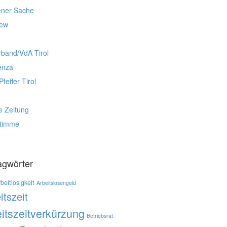
ener Sache
iew
rband/VdA Tirol
enza
Pfeffer Tirol
e Zeitung
stimme
agwörter
beitlosigkeit
Arbeitslosengeld
itszeit
itszeitverkürzung
Betriebsrat