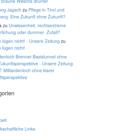
, braune Wäsche drunter
ang Jagsch
zu
Pflege in Tirol und
berg: Eine Zukunft ohne Zukunft?
a
zu
Unwissenheit, rechtsextreme
rrlichung oder dummer Zufall?
 lügen nicht! - Unsere Zeitung
zu
 lügen nicht!
rdenloch Brenner-Basistunnel ohne
Zukunftsperspektive - Unsere Zeitung
: Milliardenloch ohne klarer
tsperspektive
gorien
beit
schaftliche Linke