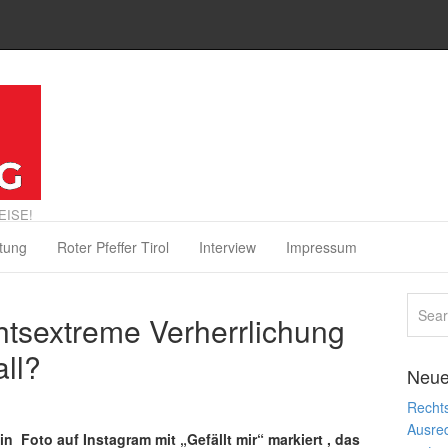
EISE!
tung
Roter Pfeffer Tirol
Interview
Impressum
htsextreme Verherrlichung
ll?
Neue
Rechts
Ausre
ein Foto auf Instagram mit „Gefällt mir“ markiert , das