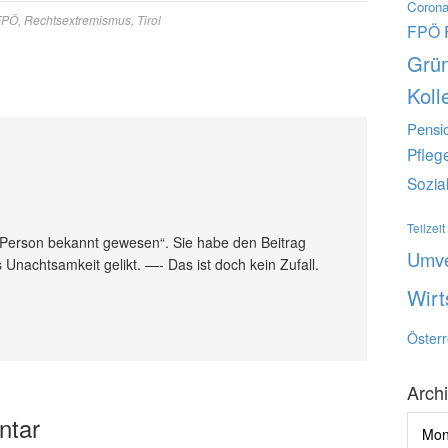
Corona
FPÖ
,
Rechtsextremismus
,
Tirol
FPÖ
Grü
Koll
Pensi
Pfleg
Sozia
Teilzeit
ie Person bekannt gewesen“. Sie habe den Beitrag
Umve
s Unachtsamkeit gelikt. —- Das ist doch kein Zufall.
Wirt
Österr
Arch
ntar
Archi