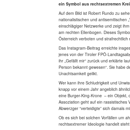
ein Symbol aus rechtsextremen Krei
Auf dem Bild ist Robert Rundo zu sehe
nationalistischen und antisemitisch
einschlägiger Netzwerke und zeigt ih
am rechten Ellenbogen. Dieses Symbol 
Österreich verboten und strafrechtlich 
Das Instagram-Beitrag erreichte insge
jenes von der Tiroler FPÖ-Landtagsabge
ihr „Gefällt mir“ zurück und erklärte la
Person bekannt gewesen“. Sie habe den
Unachtsamkeit gelikt.
Wer kann ihre Schludrigkeit und Unwis
knapp vor einem Jahr angeblich ähnli
eine Burger-King-Krone – ein Objekt, d
Assoziation geht auf ein rassistische
Abwerzger “verteidigte” sich damals mi
Ob es sich bei solchen Vorfällen um a
rechtsextremer Ideologie handelt steht 