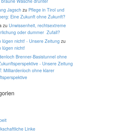
, braune Wäsche drunter
ang Jagsch
zu
Pflege in Tirol und
berg: Eine Zukunft ohne Zukunft?
a
zu
Unwissenheit, rechtsextreme
rrlichung oder dummer Zufall?
 lügen nicht! - Unsere Zeitung
zu
 lügen nicht!
rdenloch Brenner-Basistunnel ohne
Zukunftsperspektive - Unsere Zeitung
: Milliardenloch ohne klarer
tsperspektive
gorien
beit
schaftliche Linke