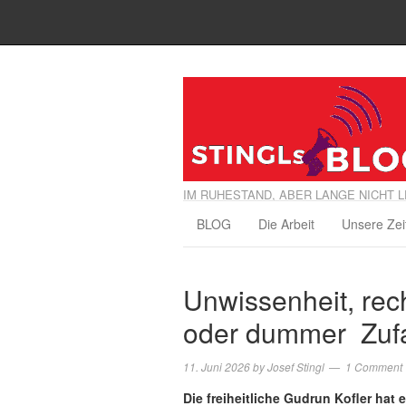
IM RUHESTAND, ABER LANGE NICHT L
BLOG
Die Arbeit
Unsere Zei
Unwissenheit, rec
oder dummer Zufa
11. Juni 2026
by
Josef Stingl
1 Comment
Die freiheitliche Gudrun Kofler hat 