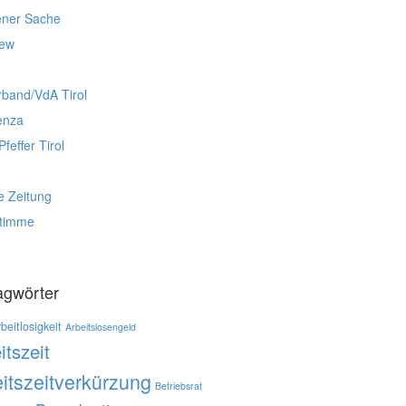
ener Sache
iew
rband/VdA Tirol
enza
Pfeffer Tirol
e Zeitung
stimme
agwörter
beitlosigkeit
Arbeitslosengeld
itszeit
itszeitverkürzung
Betriebsrat