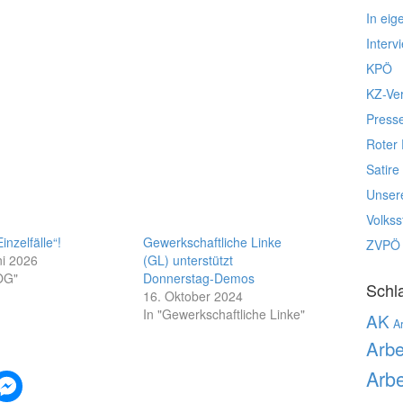
In eig
Interv
KPÖ
KZ-Ve
Press
Roter 
Satire
Unser
Volks
Einzelfälle“!
Gewerkschaftliche Linke
ZVPÖ
ni 2026
(GL) unterstützt
OG"
Donnerstag-Demos
Schl
16. Oktober 2024
In "Gewerkschaftliche Linke"
AK
Ar
Arbe
Arbe