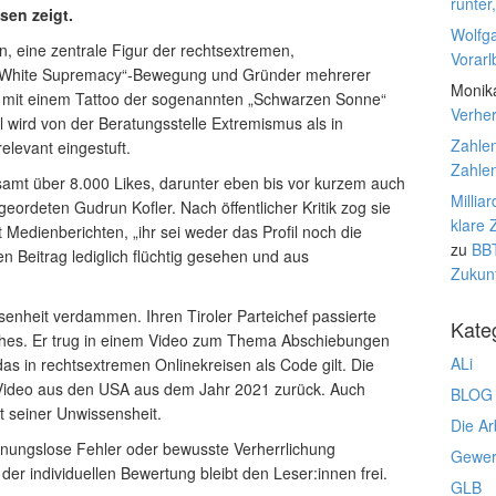
runter
sen zeigt.
Wolfg
n, eine zentrale Figur der rechtsextremen,
Vorarl
en „White Supremacy“-Bewegung und Gründer mehrerer
Monik
m mit einem Tattoo der sogenannten „Schwarzen Sonne“
Verhe
wird von der Beratungsstelle Extremismus als in
Zahlen
relevant eingestuft.
Zahlen
samt über 8.000 Likes, darunter eben bis vor kurzem auch
Millia
ordeten Gudrun Kofler. Nach öffentlicher Kritik zog sie
klare 
ut Medienberichten, „ihr sei weder das Profil noch die
zu
BBT
 Beitrag lediglich flüchtig gesehen und aus
Zukunf
senheit verdammen. Ihren Tiroler Parteichef passierte
Kate
ches. Er trug in einem Video zum Thema Abschiebungen
ALi
as in rechtsextremen Onlinekreisen als Code gilt. Die
s Video aus den USA aus dem Jahr 2021 zurück. Auch
BLOG
t seiner Unwissensheit.
Die Ar
hnungslose Fehler oder bewusste Verherrlichung
Gewerk
der individuellen Bewertung bleibt den Leser:innen frei.
GLB