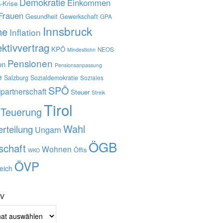
Demokratie
Einkommen
-Krise
Frauen
Gesundheit
Gewerkschaft
GPA
Innsbruck
ne
Inflation
ektivvertrag
KPÖ
NEOS
Mindestlohn
Pensionen
on
Pensionsanpassung
e
Salzburg
Sozialdemokratie
Soziales
SPÖ
lpartnerschaft
Steuer
Streik
Tirol
Teuerung
Wahl
rteilung
Ungarn
ÖGB
schaft
Wohnen
Öffis
WKO
ÖVP
eich
iv
v