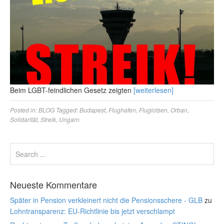
Beim LGBT-feindlichen Gesetz zeigten
[weiterlesen]
Posted in:
BLOG
Tagged:
Budapest
,
Flughafen
,
Fluglotsen
,
Orban
,
Solidarität
,
Streik
,
Ungarn
Neueste Kommentare
Später in Pension verkleinert nicht die Pensionsschere - GLB
zu
Lohntransparenz: EU-Richtlinie bis jetzt verschlampt