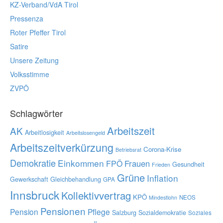
KZ-Verband/VdA Tirol
Pressenza
Roter Pfeffer Tirol
Satire
Unsere Zeitung
Volksstimme
ZVPÖ
Schlagwörter
Arbeitszeit
AK
Arbeitlosigkeit
Arbeitslosengeld
Arbeitszeitverkürzung
Corona-Krise
Betriebsrat
Demokratie
Einkommen
Frauen
FPÖ
Gesundheit
Frieden
Grüne
Inflation
Gewerkschaft
Gleichbehandlung
GPA
Innsbruck
Kollektivvertrag
KPÖ
NEOS
Mindestlohn
Pensionen
Pension
Pflege
Salzburg
Sozialdemokratie
Soziales