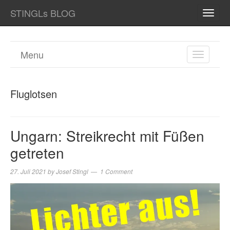
STINGLs BLOG
TOGG
NAVI
Menu
TOGGL
NAVIGA
Fluglotsen
Ungarn: Streikrecht mit Füßen
getreten
27. Juli 2021
by
Josef Stingl
1 Comment