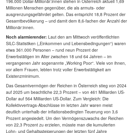
196.000 Dollar-Millionär:innen stehen in Österreich aktuell 1,69
Millionen Menschen gegenüber, die als armuts- oder
ausgrenzungsgefährdet gelten. Das entspricht 18,8 Prozent der
Gesamtbevölkerung – und damit dem 8,6-fachen der Anzahl der
Millionär:innen.
Noch alarmierender:
Laut den am Mittwoch veröffentlichten
SILC-Statistiken („Einkommen und Lebensbedingungen“) waren
etwa 361.000 Personen – rund neun Prozent der
Erwerbstätigen im Alter zwischen 18 und 64 Jahren – im
vergangenen Jahr sogenannte „Working Poor“. Viele von ihnen,
vor allem Frauen, lebten trotz voller Erwerbstätigkeit am
Existenzminimum.
Das Gesamtvermögen der Reichen in Österreich stieg von 2024
auf 2025 um beachtliche 22,3 Prozent – von 461 Milliarden US-
Dollar auf 564 Milliarden US-Dollar. Zum Vergleich: Die
Kollektivvertrags-Abschlüsse im letzten Jahr waren meist
deutlich unterhalb der inflationsbedingten Teuerung von 3,6
Prozent angesiedelt. Um den Vermögenszuwachs der Reichen
von 22,3 Prozent zu erzielen, müsste man die kumulierten
Lohn- und Gehaltssteigerungen der letzten fünf Jahre