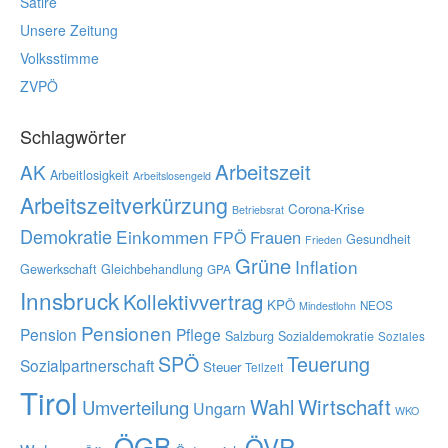
Satire
Unsere Zeitung
Volksstimme
ZVPÖ
Schlagwörter
Arbeitszeit
AK
Arbeitlosigkeit
Arbeitslosengeld
Arbeitszeitverkürzung
Corona-Krise
Betriebsrat
Demokratie
Einkommen
Frauen
FPÖ
Gesundheit
Frieden
Grüne
Inflation
Gewerkschaft
Gleichbehandlung
GPA
Innsbruck
Kollektivvertrag
KPÖ
NEOS
Mindestlohn
Pensionen
Pension
Pflege
Salzburg
Sozialdemokratie
Soziales
SPÖ
Teuerung
Sozialpartnerschaft
Steuer
Teilzeit
Tirol
Wahl
Wirtschaft
Umverteilung
Ungarn
WKO
ÖGB
ÖVP