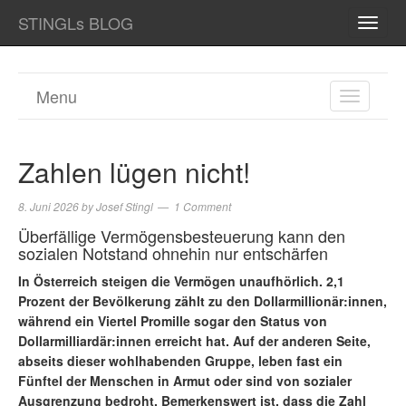
STINGLs BLOG
TOGG
NAVI
Menu
TOGGL
NAVIGA
Zahlen lügen nicht!
8. Juni 2026
by
Josef Stingl
1 Comment
Überfällige Vermögensbesteuerung kann den
sozialen Notstand ohnehin nur entschärfen
In Österreich steigen die Vermögen unaufhörlich. 2,1
Prozent der Bevölkerung zählt zu den Dollarmillionär:innen,
während ein Viertel Promille sogar den Status von
Dollarmilliardär:innen erreicht hat. Auf der anderen Seite,
abseits dieser wohlhabenden Gruppe, leben fast ein
Fünftel der Menschen in Armut oder sind von sozialer
Ausgrenzung bedroht. Bemerkenswert ist, dass die Zahl