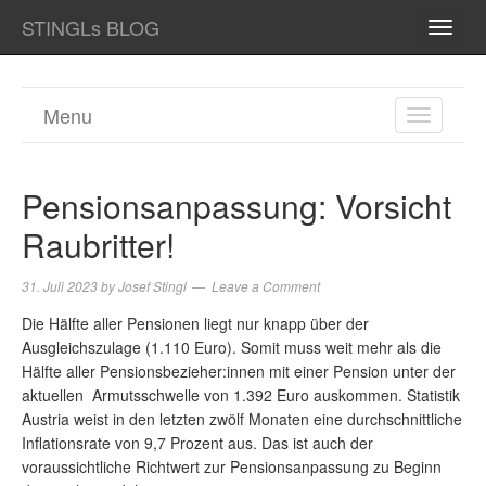
STINGLs BLOG
TOGG
NAVI
Menu
TOGGL
NAVIGA
Pensionsanpassung: Vorsicht
Raubritter!
31. Juli 2023
by
Josef Stingl
Leave a Comment
Die Hälfte aller Pensionen liegt nur knapp über der
Ausgleichszulage (1.110 Euro). Somit muss weit mehr als die
Hälfte aller Pensionsbezieher:innen mit einer Pension unter der
aktuellen Armutsschwelle von 1.392 Euro auskommen. Statistik
Austria weist in den letzten zwölf Monaten eine durchschnittliche
Inflationsrate von 9,7 Prozent aus. Das ist auch der
voraussichtliche Richtwert zur Pensionsanpassung zu Beginn