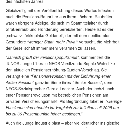
des nächsten Jahres.
Gleichzeitig mit der Veröffentlichung dieses Wertes kriechen
auch die Pensions-Raubritter aus ihren Löchern. Raubritter
waren übrigens Adelige, die sich im Spätmittelalter durch
Straßenraub und Plünderung bereicherten. Heute ist es der
„schwarz-türkis-pinke Geldadel“, der mit dem neoliberalen
Gesundere
“weniger Staat, mehr Privat“
versucht, die Mehrheit
der Gesellschaft immer mehr verarmen zu lassen.
“Jährlich grüßt der Pensionspopulismus”
, kommentiert die
JUNOS-Junge-Liberale NEOS-Vorsitzende Sophie Wotschke
den aktuellen Pensionserhöhung-Quoten-Vorschlag. Sie
verlangt eine
“Pensionsrevolution mit der Einführung einer
Aktien-Pension
“ ganz im Sinne ihres “Senior-Bosses”, dem
NEOS-Sozialsprecher Gerald Loacker. Auch der lechzt nach
einer Pensionsrevolution mit betrieblichen Pensionen am
privaten Versicherungsmarkt. Als Begründung faket er:
“Geringe
Pensionen sind ohnehin im Vergleich zur Inflation seit 2005 um
bis zu 66 Prozentpunkte höher gestiegen.”
Auch die Junge Industrie bläst – aber viel deutlicher ins gleiche