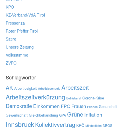
KPÖ
KZ-Verband/VdA Tirol
Pressenza
Roter Pfeffer Tirol
Satire
Unsere Zeitung
Volksstimme
ZVPÖ
Schlagwörter
Arbeitszeit
AK
Arbeitlosigkeit
Arbeitslosengeld
Arbeitszeitverkürzung
Corona-Krise
Betriebsrat
Demokratie
Einkommen
Frauen
FPÖ
Gesundheit
Frieden
Grüne
Inflation
Gewerkschaft
Gleichbehandlung
GPA
Innsbruck
Kollektivvertrag
KPÖ
NEOS
Mindestlohn