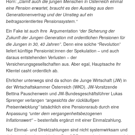
Horn:
„Damit auch die jungen Menschen in Österreich einmal
eine Pension erwartet, braucht es den Ausstieg aus dem
Generationenvertrag und der Umstieg auf ein
beitragsorientiertes Pensionssystem.“
Ein Fake ist auch ihre Argumentation
“der Sicherung der
Zukunft der Jungen Generation mit ordentlichen Pensionen für
die Jungen in 30, 40 Jahren”
. Denn eine solche “Revolution”
liefert künftige Pensionist:innen der Spekulation – und auch
daraus entstehenden Verlusten – der
Versicherungsgesellschaften aus. Aber egal, Hauptsache ihr
Klientel casht ordentlich ab.
Ehrlicher unterwegs sind da schon die Junge Wirtschaft (JW) in
der Wirtschaftskammer Österreich (WKO). JW-Vorsitzende
Bettina Pauschenwein und JW-Bundesgeschäftsführer Lukas
Sprenger verlangen
“angesichts der rückläufigen
Preisentwicklung”
tatsächlich eine Pensionsraub durch eine
Anpassung
“unter dem vergangenheitsbezogenen
Inflationswert”
– bestenfalls ergänzt mit einer Einmalzahlung.
Nur Einmal- und Direktzahlungen sind nicht systemwirksam und