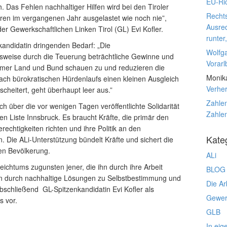
EU-Ric
. Das Fehlen nachhaltiger Hilfen wird bei den Tiroler
Rechts
aren im vergangenen Jahr ausgelastet wie noch nie”,
Ausre
der Gewerkschaftlichen Linken Tirol (GL) Evi Kofler.
runter
kandidatin dringenden Bedarf: „Die
Wolfg
lsweise durch die Teuerung beträchtliche Gewinne und
Vorarl
ümer Land und Bund schauen zu und reduzieren die
Monik
 nach bürokratischen Hürdenlaufs einen kleinen Ausgleich
Verhe
heitert, geht überhaupt leer aus.”
Zahlen
ich über die vor wenigen Tagen veröffentlichte Solidarität
Zahlen
n Liste Innsbruck. Es braucht Kräfte, die primär den
chtigkeiten richten und ihre Politik an den
Kate
 Die ALi-Unterstützung bündelt Kräfte und sichert die
en Bevölkerung.
ALi
eichtums zugunsten jener, die ihn durch ihre Arbeit
BLOG
on durch nachhaltige Lösungen zu Selbstbestimmung und
Die Ar
 abschließend GL-Spitzenkandidatin Evi Kofler als
Gewerk
 vor.
GLB
In eig