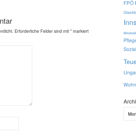
FPÖ
Gleich
ntar
Inn
ntlicht.
Erforderliche Felder sind mit
*
markiert
Mindest
Pfleg
Sozia
Teu
Unga
Wohn
Arch
Archi