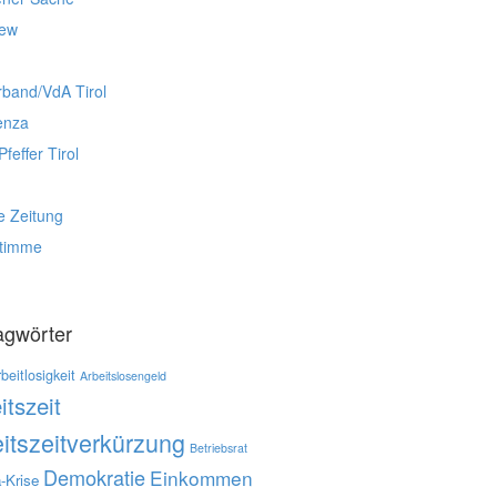
iew
rband/VdA Tirol
enza
Pfeffer Tirol
e Zeitung
stimme
agwörter
beitlosigkeit
Arbeitslosengeld
itszeit
itszeitverkürzung
Betriebsrat
Demokratie
Einkommen
-Krise