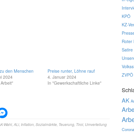
Interv
KPÖ
KZ-Ve
Press
Roter 
Satire
Unser
Volks
 zu den Menschen
Preise runter, Löhne rauf
ZVPÖ
ni 2024
4. Januar 2024
 Arbeit"
In "Gewerkschaftliche Linke"
Schl
AK
Ar
Arbe
Arbe
AK-Wahl
,
ALi
,
Inflation
,
Sozialmärkte
,
Teuerung
,
Tirol
,
Umverteilung
Corona