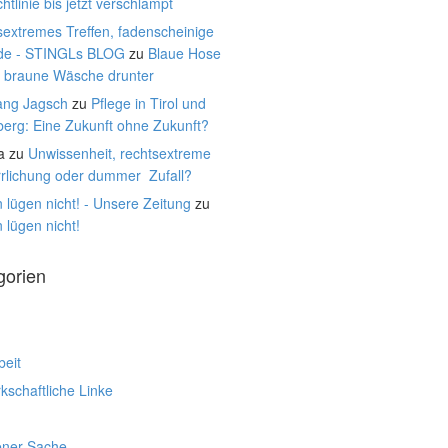
htlinie bis jetzt verschlampt
extremes Treffen, fadenscheinige
de - STINGLs BLOG
zu
Blaue Hose
, braune Wäsche drunter
ang Jagsch
zu
Pflege in Tirol und
berg: Eine Zukunft ohne Zukunft?
a
zu
Unwissenheit, rechtsextreme
rrlichung oder dummer Zufall?
 lügen nicht! - Unsere Zeitung
zu
 lügen nicht!
gorien
beit
schaftliche Linke
ener Sache