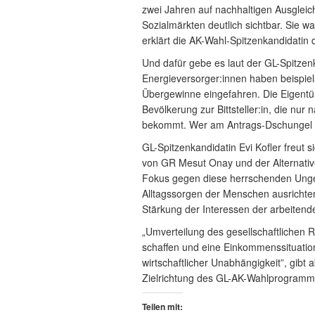
zwei Jahren auf nachhaltigen Ausgleich
Sozialmärkten deutlich sichtbar. Sie w
erklärt die AK-Wahl-Spitzenkandidatin 
Und dafür gebe es laut der GL-Spitzen
Energieversorger:innen haben beispie
Übergewinne eingefahren. Die Eigent
Bevölkerung zur Bittsteller:in, die nur
bekommt. Wer am Antrags-Dschungel sc
GL-Spitzenkandidatin Evi Kofler freut s
von GR Mesut Onay und der Alternative
Fokus gegen diese herrschenden Ungere
Alltagssorgen der Menschen ausrichten.
Stärkung der Interessen der arbeitend
„Umverteilung des gesellschaftlichen R
schaffen und eine Einkommenssituati
wirtschaftlicher Unabhängigkeit”, gibt
Zielrichtung des GL-AK-Wahlprogramms
Teilen mit: