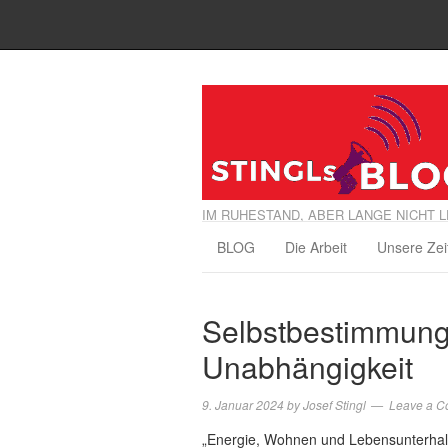
IM RUHESTAND, ABER LANGE NICHT L
BLOG
Die Arbeit
Unsere Zei
Selbstbestimmung 
Unabhängigkeit
9. Januar 2024
by
Josef Stingl
Leave a 
„Energie, Wohnen und Lebensunterhalt 