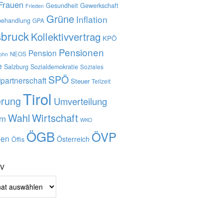
Frauen
Gesundheit
Gewerkschaft
Frieden
Grüne
Inflation
behandlung
GPA
sbruck
Kollektivvertrag
KPÖ
Pensionen
Pension
NEOS
lohn
e
Salzburg
Sozialdemokratie
Soziales
SPÖ
lpartnerschaft
Steuer
Teilzeit
Tirol
erung
Umverteilung
Wahl
Wirtschaft
rn
WKO
ÖGB
ÖVP
en
Österreich
Öffis
iv
v