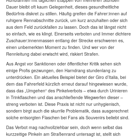
Rundfahrten mit täglichen Etappen von mehreren Stunden
Dauer bleibt oft kaum Gelegenheit, dieses gesundheitliche
Bedürfnis diskret zu stillen. Häufig greifen die Fahrer:innen auf
ruhigere Rennabschnitte zurück, um kurz anzuhalten oder sich
aus dem Feld zurückfallen zu lassen. Doch das ist längst nicht
so einfach, wie es klingt. Einerseits verboten und Immer dichtere
Zuschauer:innenmassen entlang der Strecke erschweren es,
einen unbemerkten Moment zu finden. Und wer von der
Rennleitung dabei erwischt wird, riskiert Strafen.
Aus Angst vor Sanktionen oder öffentlicher Kritik sehen sich
einige Profis gezwungen, den Harndrang stundenlang zu
unterdrücken. Ein aktuelles Beispiel bietet der Giro d’Italia, bei
dem das Fahrerfeld kürzlich erneut darauf hingewiesen wurde,
dass das „Umgehen“ des Pinkelverbots – etwa durch Urinieren
in Trinkflaschen und das anschließende Wegwerfen dieser –
streng verboten ist. Diese Praxis ist nicht nur unhygienisch,
sondern birgt auch die skurrile Problematik, dass ausgerechnet
solche entsorgten Flaschen bei Fans als Souvenirs beliebt sind.
Das Verbot mag nachvollziehbar sein, doch wenn selbst das
kurzzeitige Pinkeln am Straßenrand untersagt ist, stellt sich