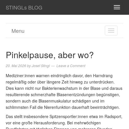
STINGLs BLOG
TOGG
NAVI
Menu
TOGGL
NAVIGA
Pinkelpause, aber wo?
20. Mai 2026
by
Josef Stingl
Leave a Comment
Mediziner:innen warnen eindringlich davor, den Harndrang
regelmäßig oder über längere Zeit hinweg zu unterdrücken.
Dies kann nicht nur Bakterienwachstum in der Blase und daraus
resultierende schmerzhafte Blasenentzündungen begünstigen,
sondern auch die Blasenmuskulatur schädigen und im
schlimmsten Fall die Nierenfunktion dauerhaft beeinträchtigen.
Das stellt insbesondere Spitzensportler:innen etwa im Radsport,
vor eine große Herausforderung. Bei mehrwöchigen