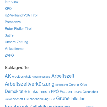
Interview
KPÖ
KZ-Verband/VdA Tirol
Pressenza
Roter Pfeffer Tirol
Satire
Unsere Zeitung
Volksstimme
ZVPÖ
Schlagwörter
Arbeitszeit
AK
Arbeitlosigkeit
Arbeitslosengeld
Arbeitszeitverkürzung
Corona-Krise
Betriebsrat
Demokratie
Einkommen
Frauen
FPÖ
Gesundheit
Frieden
Grüne
Inflation
Gewerkschaft
Gleichbehandlung
GPA
Innsbruck
Kollektivvertrag