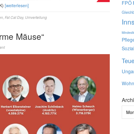
FPÖ
AK)
[weiterlesen]
Gleich
en
,
Fat Cat Day
,
Umverteilung
Inn
Mindest
„Arme Mäuse“
Pfleg
ent
Sozia
Teu
Unga
Wohn
Arch
Archi