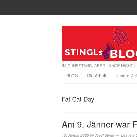
IM RUHESTAND, ABER LANGE NICHT L
BLOG
Die Arbeit
Unsere Zei
Fat Cat Day
Am 9. Jänner war F
13. Januar 2026
by
Josef Stingl
Leave a