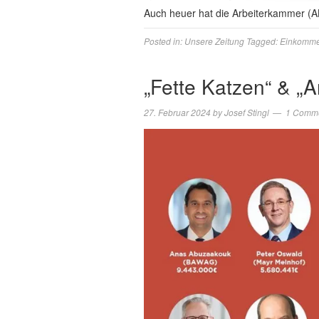
Auch heuer hat die Arbeiterkammer (
Posted in:
Unsere Zeitung
Tagged:
Einkomm
„Fette Katzen“ & 
27. Februar 2024
by
Josef Stingl
1 Comm