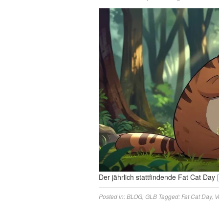
Der jährlich stattfindende Fat Cat Day
Posted in:
BLOG
,
GLB
Tagged:
Fat Cat Day
,
V