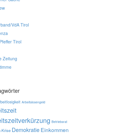
iew
rband/VdA Tirol
enza
Pfeffer Tirol
e Zeitung
stimme
agwörter
beitlosigkeit
Arbeitslosengeld
itszeit
itszeitverkürzung
Betriebsrat
Demokratie
Einkommen
-Krise