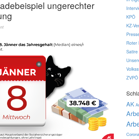
radebeispiel ungerechter
Interv
ung
KPÖ
KZ-Ve
nt
Press
Roter 
Satire
Unser
Volks
ZVPÖ
Schl
AK
Ar
Arbe
Arbe
Corona