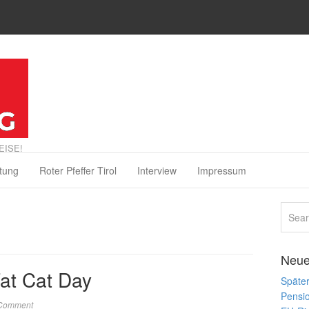
EISE!
tung
Roter Pfeffer Tirol
Interview
Impressum
Neue
at Cat Day
Später
Pensi
 Comment