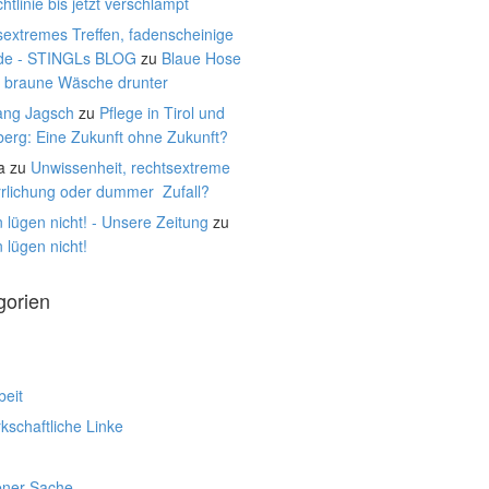
htlinie bis jetzt verschlampt
extremes Treffen, fadenscheinige
de - STINGLs BLOG
zu
Blaue Hose
, braune Wäsche drunter
ang Jagsch
zu
Pflege in Tirol und
berg: Eine Zukunft ohne Zukunft?
a
zu
Unwissenheit, rechtsextreme
rrlichung oder dummer Zufall?
 lügen nicht! - Unsere Zeitung
zu
 lügen nicht!
gorien
beit
schaftliche Linke
ener Sache