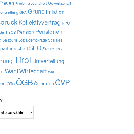
Frauen
Gesundheit
Gewerkschaft
Frieden
Grüne
Inflation
behandlung
GPA
sbruck
Kollektivvertrag
KPÖ
Pensionen
Pension
NEOS
lohn
e
Salzburg
Sozialdemokratie
Soziales
SPÖ
lpartnerschaft
Steuer
Teilzeit
Tirol
erung
Umverteilung
Wahl
Wirtschaft
rn
WKO
ÖGB
ÖVP
en
Österreich
Öffis
iv
v