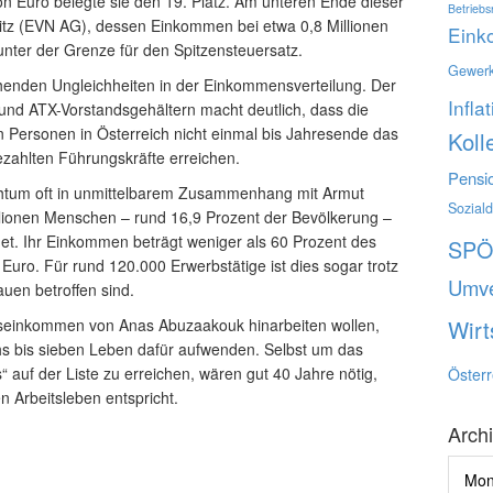
n Euro belegte sie den 19. Platz. Am unteren Ende dieser
Betriebs
owitz (EVN AG), dessen Einkommen bei etwa 0,8 Millionen
Ein
 unter der Grenze für den Spitzensteuersatz.
Gewerk
ehenden Ungleichheiten in der Einkommensverteilung. Der
Infla
nd ATX-Vorstandsgehältern macht deutlich, dass die
n Personen in Österreich nicht einmal bis Jahresende das
Koll
zahlten Führungskräfte erreichen.
Pensi
htum oft in unmittelbarem Zusammenhang mit Armut
Sozial
illionen Menschen – rund 16,9 Prozent der Bevölkerung –
et. Ihr Einkommen beträgt weniger als 60 Prozent des
SP
Euro. Für rund 120.000 Erwerbstätige ist dies sogar trotz
Umve
auen betroffen sind.
Wirt
eseinkommen von Anas Abuzaakouk hinarbeiten wollen,
hs bis sieben Leben dafür aufwenden. Selbst um das
“ auf der Liste zu erreichen, wären gut 40 Jahre nötig,
Österr
n Arbeitsleben entspricht.
Arch
Archi