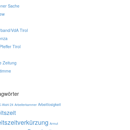
ener Sache
iew
rband/VdA Tirol
enza
Pfeffer Tirol
e Zeitung
stimme
agwörter
Arbeitlosigkeit
K-Wahl 24
Arbeiterkammer
itszeit
itszeitverkürzung
Armut