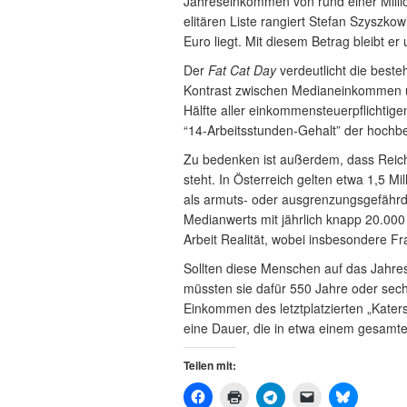
Jahreseinkommen von rund einer Millio
elitären Liste rangiert Stefan Szyszk
Euro liegt. Mit diesem Betrag bleibt er
Der
Fat Cat Day
verdeutlicht die best
Kontrast zwischen Medianeinkommen u
Hälfte aller einkommensteuerpflichtige
“14-Arbeitsstunden-Gehalt” der hochbe
Zu bedenken ist außerdem, dass Reic
steht. In Österreich gelten etwa 1,5 M
als armuts- oder ausgrenzungsgefährd
Medianwerts mit jährlich knapp 20.000 
Arbeit Realität, wobei insbesondere Fr
Sollten diese Menschen auf das Jahr
müssten sie dafür 550 Jahre oder sec
Einkommen des letztplatzierten „Katers
eine Dauer, die in etwa einem gesamte
Teilen mit: