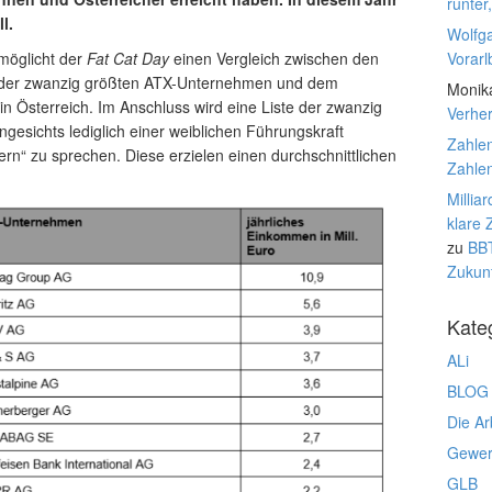
runter
l.
Wolfg
möglicht der
Fat Cat Day
einen Vergleich zwischen den
Vorarl
e der zwanzig größten ATX-Unternehmen und dem
Monik
n Österreich. Im Anschluss wird eine Liste der zwanzig
Verhe
ngesichts lediglich einer weiblichen Führungskraft
Zahlen
tern“ zu sprechen. Diese erzielen einen durchschnittlichen
Zahlen
Millia
klare 
zu
BBT
Zukunf
Kate
ALi
BLOG
Die Ar
Gewerk
GLB