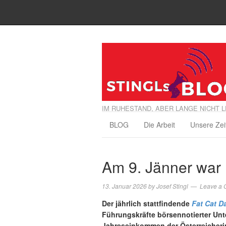
IM RUHESTAND, ABER LANGE NICHT L
BLOG
Die Arbeit
Unsere Zei
Am 9. Jänner war 
13. Januar 2026
by
Josef Stingl
Leave a
Der jährlich stattfindende
Fat Cat D
Führungskräfte börsennotierter Un
Jahreseinkommen der Österreicherin