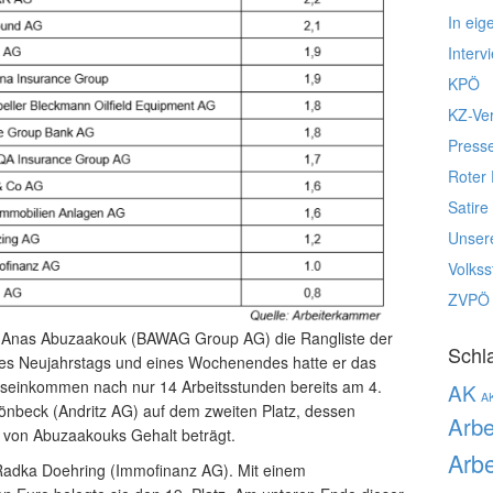
In eig
Interv
KPÖ
KZ-Ve
Press
Roter 
Satire
Unser
Volks
ZVPÖ
er Anas Abuzaakouk (BAWAG Group AG) die Rangliste der
Schl
s Neujahrstags und eines Wochenendes hatte er das
reseinkommen nach nur 14 Arbeitsstunden bereits am 4.
AK
A
hönbeck (Andritz AG) auf dem zweiten Platz, dessen
Arbe
te von Abuzaakouks Gehalt beträgt.
Arbe
 Radka Doehring (Immofinanz AG). Mit einem