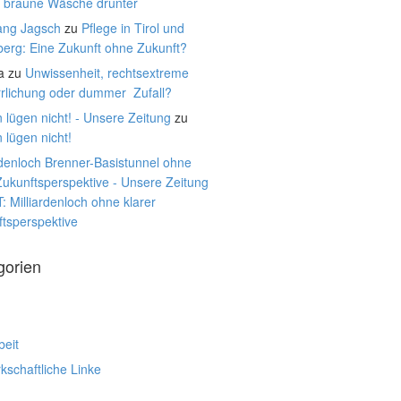
, braune Wäsche drunter
ang Jagsch
zu
Pflege in Tirol und
berg: Eine Zukunft ohne Zukunft?
a
zu
Unwissenheit, rechtsextreme
rrlichung oder dummer Zufall?
 lügen nicht! - Unsere Zeitung
zu
 lügen nicht!
rdenloch Brenner-Basistunnel ohne
Zukunftsperspektive - Unsere Zeitung
: Milliardenloch ohne klarer
tsperspektive
gorien
beit
schaftliche Linke