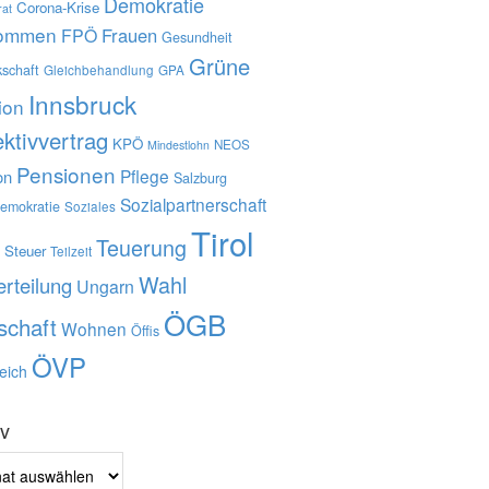
Demokratie
Corona-Krise
rat
kommen
Frauen
FPÖ
Gesundheit
Grüne
schaft
Gleichbehandlung
GPA
Innsbruck
tion
ektivvertrag
KPÖ
NEOS
Mindestlohn
Pensionen
Pflege
on
Salzburg
Sozialpartnerschaft
demokratie
Soziales
Tirol
Ö
Teuerung
Steuer
Teilzeit
Wahl
rteilung
Ungarn
ÖGB
schaft
Wohnen
Öffis
ÖVP
eich
iv
v