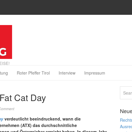
EISE!
tung
Roter Pfeffer Tirol
Interview
Impressum
Fat Cat Day
 Comment
Neue
ay
verdeutlicht beeindruckend, wann die
Rechts
ternehmen (ATX) das durchschnittliche
Ausre
nen und Österreicher erreicht haben. In diesem Jahr