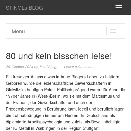
STINGLs BLOG
TOGG
NAVI
Menu
TOGGL
NAVIGA
80 und kein bisschen leise!
26. Oktober 2024
by
Josef Stingl
Leave a Comment
Ein freudiger Anlass etwas in Anne Riegers Leben zu blättern:
Geboren wurde die leidenschaftliche Gewerkschafterin in
Gleiwitz im heutigen Polen. Politisch prägend waren für Anne die
1970er Jahre in (West-)Berlin, wo sie mit dem Marxismus und
der Frauen-, der Gewerkschafts- und auch der
Friedensbewegung in Berührung kam. Ideell und beruflich lagen
die Lohnabhängigen immer am Herzen. In Deutschland als
diplomierte Arbeitspsychologin und zuletzt als Bevollmächtigte
der IG Metall in Waiblingen in der Region Stuttgart.