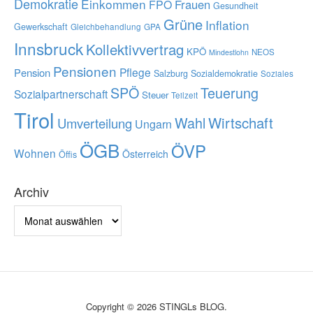
Demokratie
Einkommen
Frauen
FPÖ
Gesundheit
Grüne
Inflation
Gewerkschaft
Gleichbehandlung
GPA
Innsbruck
Kollektivvertrag
KPÖ
NEOS
Mindestlohn
Pensionen
Pflege
Pension
Salzburg
Sozialdemokratie
Soziales
SPÖ
Teuerung
Sozialpartnerschaft
Steuer
Teilzeit
Tirol
Wahl
Wirtschaft
Umverteilung
Ungarn
ÖGB
ÖVP
Wohnen
Österreich
Öffis
Archiv
Archiv
Copyright © 2026 STINGLs BLOG.