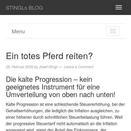
STINGLs BLOG
TOGG
NAVI
Menu
TOGGL
NAVIGA
Ein totes Pferd reiten?
26. Februar 2026
by
Josef Stingl
Leave a Comment
Die kalte Progression – kein
geeignetes Instrument für eine
Umverteilung von oben nach unten!
Kalte Progression ist eine schleichende Steuererhöhung, bei der
Gehaltserhöhungen, die lediglich die Inflation ausgleichen, zu
einer höheren durch schnittlichen Steuerbelastung führen. Weil
der progressive Steuertarif nicht automatisch an die Inflation
angepasst wird, steigt der Anteil des Einkommens, der