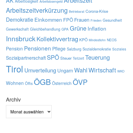
Arbeitszeit
AK
Arbeitlosigkeit
Arbeitslosengeld
Arbeitszeitverkürzung
Corona-Krise
Betriebsrat
Demokratie
Einkommen
Frauen
FPÖ
Gesundheit
Frieden
Grüne
Inflation
Gewerkschaft
Gleichbehandlung
GPA
Innsbruck
Kollektivvertrag
KPÖ
NEOS
Mindestlohn
Pensionen
Pension
Pflege
Salzburg
Sozialdemokratie
Soziales
SPÖ
Teuerung
Sozialpartnerschaft
Steuer
Teilzeit
Tirol
Wahl
Wirtschaft
Umverteilung
Ungarn
WKO
ÖGB
ÖVP
Wohnen
Österreich
Öffis
Archiv
Archiv