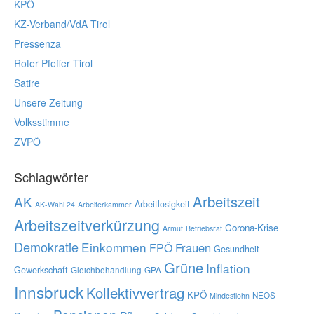
KPÖ
KZ-Verband/VdA Tirol
Pressenza
Roter Pfeffer Tirol
Satire
Unsere Zeitung
Volksstimme
ZVPÖ
Schlagwörter
Arbeitszeit
AK
Arbeitlosigkeit
AK-Wahl 24
Arbeiterkammer
Arbeitszeitverkürzung
Corona-Krise
Armut
Betriebsrat
Demokratie
Einkommen
Frauen
FPÖ
Gesundheit
Grüne
Inflation
Gewerkschaft
Gleichbehandlung
GPA
Innsbruck
Kollektivvertrag
KPÖ
NEOS
Mindestlohn