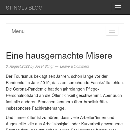
STINGLs BLOG
TOGG
NAVI
Menu
TOGGL
NAVIGA
Eine hausgemachte Misere
3. August 2022
by
Josef Stingl
Leave a Comment
Der Tourismus beklagt seit Jahren, schon lange vor der
Pandemie im Jahr 2019, dass entsprechende Fachkräfte fehlen.
Die Corona-Pandemie hat den jahrelangen Pflege-
Personalnotstand an die Öffentlichkeit geschwemmt. Aber auch
fast alle anderen Branchen jammern über Arbeitskräfte-,
insbesondere Fachkräftemangel.
Und immer öfter ist zu hören, dass viele Arbeiter*innen und
Angestellte, die aus Arbeitslosigkeit oder Kurzarbeit gewonnene