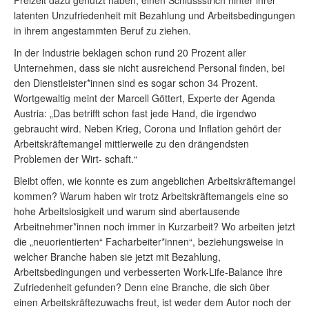
Freizeit dazu genutzt haben, einen Schlussstrich hinter ihrer
latenten Unzufriedenheit mit Bezahlung und Arbeitsbedingungen
in ihrem angestammten Beruf zu ziehen.
In der Industrie beklagen schon rund 20 Prozent aller
Unternehmen, dass sie nicht ausreichend Personal finden, bei
den Dienstleister*innen sind es sogar schon 34 Prozent.
Wortgewaltig meint der Marcell Göttert, Experte der Agenda
Austria: „Das betrifft schon fast jede Hand, die irgendwo
gebraucht wird. Neben Krieg, Corona und Inflation gehört der
Arbeitskräftemangel mittlerweile zu den drängendsten
Problemen der Wirt- schaft.“
Bleibt offen, wie konnte es zum angeblichen Arbeitskräftemangel
kommen? Warum haben wir trotz Arbeitskräftemangels eine so
hohe Arbeitslosigkeit und warum sind abertausende
Arbeitnehmer*innen noch immer in Kurzarbeit? Wo arbeiten jetzt
die „neuorientierten“ Facharbeiter*innen“, beziehungsweise in
welcher Branche haben sie jetzt mit Bezahlung,
Arbeitsbedingungen und verbesserten Work-Life-Balance ihre
Zufriedenheit gefunden? Denn eine Branche, die sich über
einen Arbeitskräftezuwachs freut, ist weder dem Autor noch der