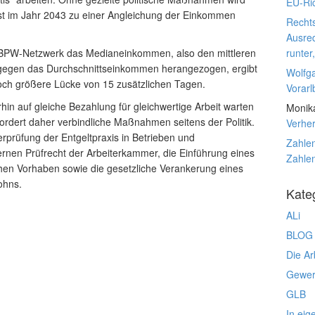
EU-Ric
rst im Jahr 2043 zu einer Angleichung der Einkommen
Rechts
Ausre
BPW-Netzwerk das Medianeinkommen, also den mittleren
runter
gegen das Durchschnittseinkommen herangezogen, ergibt
Wolfg
noch größere Lücke von 15 zusätzlichen Tagen.
Vorarl
rhin auf gleiche Bezahlung für gleichwertige Arbeit warten
Monik
ordert daher verbindliche Maßnahmen seitens der Politik.
Verhe
rprüfung der Entgeltpraxis in Betrieben und
Zahlen
ernen Prüfrecht der Arbeiterkammer, die Einführung eines
Zahlen
schen Vorhaben sowie die gesetzliche Verankerung eines
ohns.
Kate
ALi
BLOG
Die Ar
Gewerk
GLB
In eig