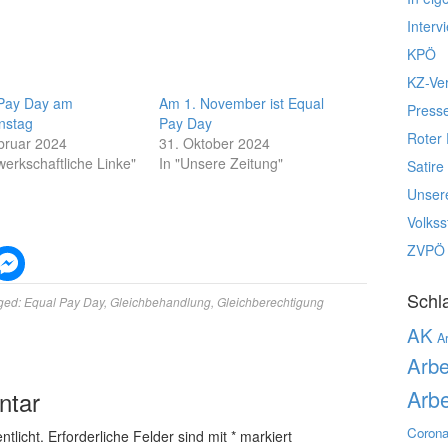
Interv
KPÖ
KZ-Ve
 Pay Day am
Am 1. November ist Equal
Press
instag
Pay Day
Roter 
bruar 2024
31. Oktober 2024
werkschaftliche Linke"
In "Unsere Zeitung"
Satire
Unser
Volks
ZVPÖ
Schl
ged:
Equal Pay Day
,
Gleichbehandlung
,
Gleichberechtigung
AK
Ar
Arbe
Arbe
ntar
Corona
ntlicht.
Erforderliche Felder sind mit
*
markiert