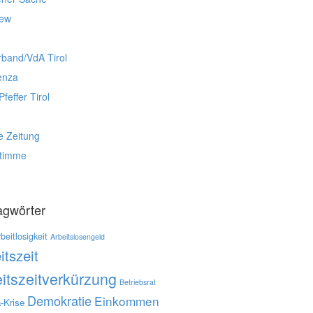
iew
rband/VdA Tirol
enza
Pfeffer Tirol
e Zeitung
stimme
agwörter
beitlosigkeit
Arbeitslosengeld
itszeit
itszeitverkürzung
Betriebsrat
Demokratie
Einkommen
-Krise