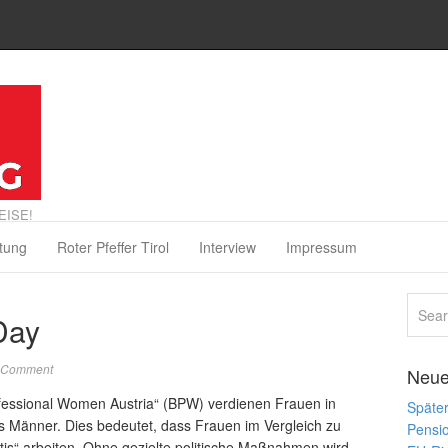
EISE!
tung
Roter Pfeffer Tirol
Interview
Impressum
Day
 Comment
Neue
fessional Women Austria“ (BPW) verdienen Frauen in
Später
s Männer. Dies bedeutet, dass Frauen im Vergleich zu
Pensi
tis“ arbeiten. Ohne gezielte politische Maßnahmen wird