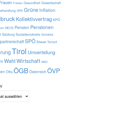
Frauen
Gesundheit
Gewerkschaft
Frieden
Grüne
Inflation
behandlung
GPA
sbruck
Kollektivvertrag
KPÖ
Pensionen
Pension
NEOS
lohn
e
Salzburg
Sozialdemokratie
Soziales
SPÖ
lpartnerschaft
Steuer
Teilzeit
Tirol
erung
Umverteilung
Wahl
Wirtschaft
rn
WKO
ÖGB
ÖVP
en
Österreich
Öffis
iv
v