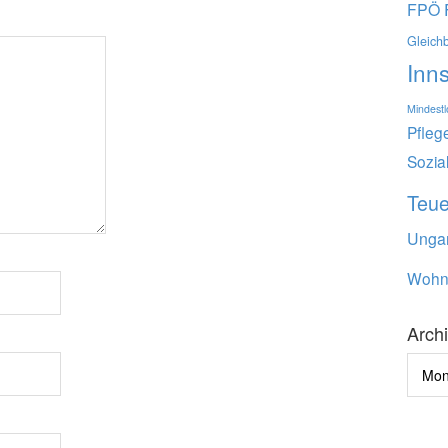
FPÖ
Gleich
Inn
Mindest
Pfleg
Sozia
Teu
Unga
Wohn
Arch
Archi