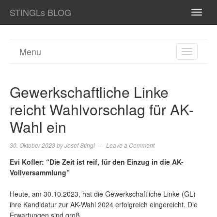
STINGLs BLOG
TOGG
NAVI
Menu
TOGGL
NAVIGA
Gewerkschaftliche Linke
reicht Wahlvorschlag für AK-
Wahl ein
30. Oktober 2023
by
Josef Stingl
Leave a Comment
Evi Kofler: “Die Zeit ist reif, für den Einzug in die AK-
Vollversammlung”
Heute, am 30.10.2023, hat die Gewerkschaftliche Linke (GL)
ihre Kandidatur zur AK-Wahl 2024 erfolgreich eingereicht. Die
Erwartungen sind groß.