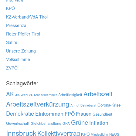
KPÖ
KZ-Verband/VdA Tirol
Pressenza
Roter Pfeffer Tirol
Satire
Unsere Zeitung
Volksstimme
ZVPÖ
Schlagwörter
Arbeitszeit
AK
Arbeitlosigkeit
AK-Wahl 24
Arbeiterkammer
Arbeitszeitverkürzung
Corona-Krise
Armut
Betriebsrat
Demokratie
Einkommen
Frauen
FPÖ
Gesundheit
Grüne
Inflation
Gewerkschaft
Gleichbehandlung
GPA
Innsbruck
Kollektivvertrag
KPÖ
NEOS
Mindestlohn