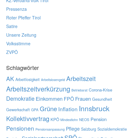
KZ-Verband/VdA Tirol
Pressenza
Roter Pfeffer Tirol
Satire
Unsere Zeitung
Volksstimme
ZVPÖ
Schlagwörter
Arbeitszeit
AK
Arbeitlosigkeit
Arbeitslosengeld
Arbeitszeitverkürzung
Corona-Krise
Betriebsrat
Demokratie
Einkommen
Frauen
FPÖ
Gesundheit
Innsbruck
Grüne
Inflation
Gewerkschaft
GPA
Kollektivvertrag
Pension
KPÖ
NEOS
Mindestlohn
Pensionen
Pflege
Salzburg
Sozialdemokratie
Pensionsanpassung
SPÖ