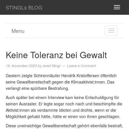
STINGLs BLOG
TOGG
NAVI
Menu
TOGGL
NAVIGA
Keine Toleranz bei Gewalt
19. November 2023
by
Josef Stingl
Leave a Comment
Gestern zeigte Schirennläufer Hendrik Kristoffersen öffentlich
seine Gewaltbereitschaft gegen die Klimaaktivist:innen. Das
verlangt eine spürbare Bestrafung.
Auch später bei einem Interview kam keine Entschuldigung für
seinen Ausraster. Er legte sogar noch nach und beschimpfte die
Aktivist:innen als verdammte Idioten und drohte, wenn er die
Möglichkeit gehabt hätte, hätte er einen von ihnen geschlagen.
Diese uneinsichtige Gewaltbereitschaft gehört ebenfalls bestraft,