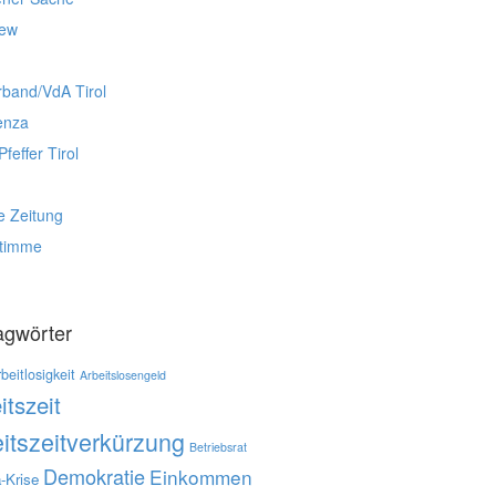
iew
rband/VdA Tirol
enza
Pfeffer Tirol
e Zeitung
stimme
agwörter
beitlosigkeit
Arbeitslosengeld
itszeit
itszeitverkürzung
Betriebsrat
Demokratie
Einkommen
-Krise