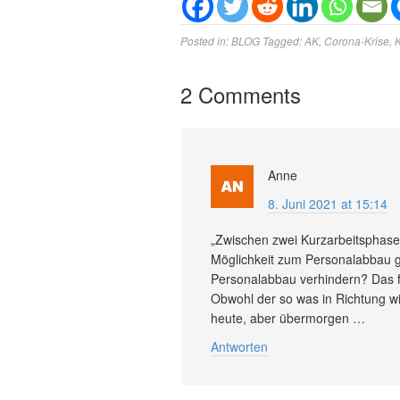
Posted in:
BLOG
Tagged:
AK
,
Corona-Krise
,
K
2 Comments
Anne
8. Juni 2021 at 15:14
„Zwischen zwei Kurzarbeitsphase
Möglichkeit zum Personalabbau g
Personalabbau verhindern? Das f
Obwohl der so was in Richtung wi
heute, aber übermorgen …
Antworten