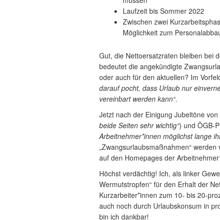
Laufzeit bis Sommer 2022
Zwischen zwei Kurzarbeitsphas
Möglichkeit zum Personalabba
Gut, die Nettoersatzraten bleiben bei
bedeutet die angekündigte Zwangsurla
oder auch für den aktuellen? Im Vorfel
darauf pocht, dass Urlaub nur einver
vereinbart werden kann“
.
Jetzt nach der Einigung Jubeltöne von
beide Seiten sehr wichtig“
) und ÖGB-Pr
Arbeitnehmer*innen möglichst lange ihr
„Zwangsurlaubsmaßnahmen“ werden von
auf den Homepages der Arbeitnehmer*in
Höchst verdächtig! Ich, als linker Gewe
Wermutstropfen“ für den Erhalt der Net
Kurzarbeiter*innen zum 10- bis 20-pro
auch noch durch Urlaubskonsum in pr
bin ich dankbar!