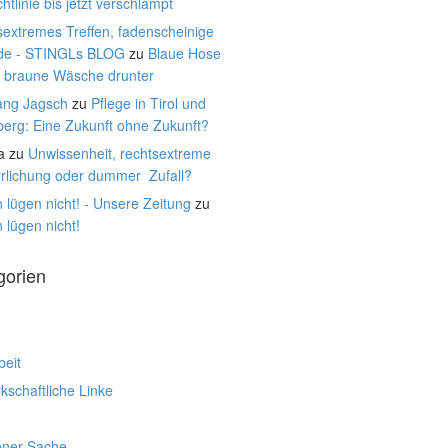
htlinie bis jetzt verschlampt
extremes Treffen, fadenscheinige
de - STINGLs BLOG
zu
Blaue Hose
, braune Wäsche drunter
ang Jagsch
zu
Pflege in Tirol und
berg: Eine Zukunft ohne Zukunft?
a
zu
Unwissenheit, rechtsextreme
rrlichung oder dummer Zufall?
 lügen nicht! - Unsere Zeitung
zu
 lügen nicht!
gorien
beit
schaftliche Linke
ener Sache