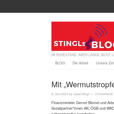
IM RUHESTAND, ABER LANGE NICHT L
BLOG
Die Arbeit
Unsere Zei
Mit „Wermutstrop
8. Juni 2021
by
Josef Stingl
2 Comments
Finanzminister Gernot Blümel und Arbe
Sozialpartner*innen AK; ÖGB und WKO e
nebeneinander angeboten: