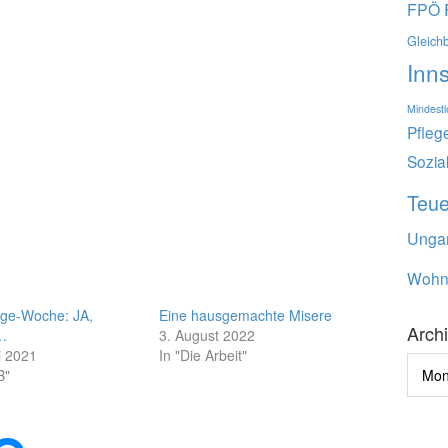
FPÖ
Gleich
Inn
Mindest
Pfleg
Sozia
Teu
Unga
Wohn
age-Woche: JA,
Eine hausgemachte Misere
Arch
…
3. August 2022
li 2021
In "Die Arbeit"
Archi
B"