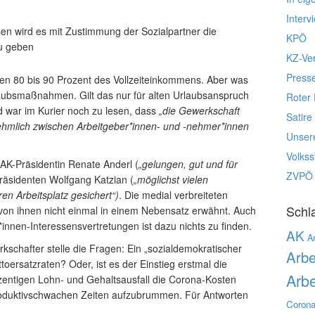
Interv
en wird es mit Zustimmung der Sozialpartner die
KPÖ
u geben
KZ-Ve
Press
 den 80 bis 90 Prozent des Vollzeiteinkommens. Aber was
ubsmaßnahmen. Gilt das nur für alten Urlaubsanspruch
Roter 
d war im Kurier noch zu lesen, dass
„die Gewerkschaft
Satire
nehmlich zwischen Arbeitgeber*innen- und -nehmer*innen
Unser
Volks
 AK-Präsidentin Renate Anderl (
„gelungen, gut und für
ZVPÖ
äsidenten Wolfgang Katzian (
„möglichst vielen
en Arbeitsplatz gesichert“)
. Die medial verbreiteten
Schl
 ihnen nicht einmal in einem Nebensatz erwähnt. Auch
nen-Interessensvertretungen ist dazu nichts zu finden.
AK
Ar
rkschafter stelle die Fragen: Ein „sozialdemokratischer
Arbe
toersatzraten? Oder, ist es der Einstieg erstmal die
Arbe
zentigen Lohn- und Gehaltsausfall die Corona-Kosten
oduktivschwachen Zeiten aufzubrummen. Für Antworten
Corona