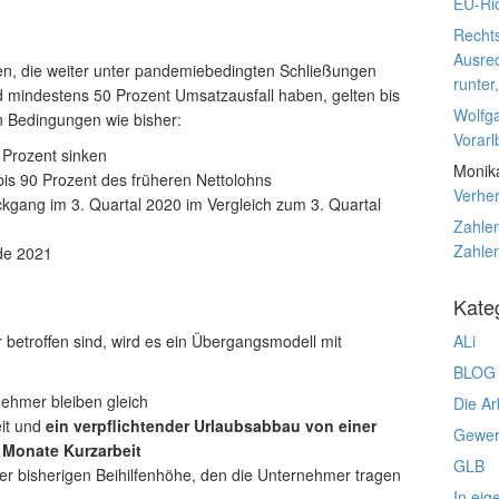
EU-Ric
Rechts
Ausre
en, die weiter unter pandemiebedingten Schließungen
runter
mindestens 50 Prozent Umsatzausfall haben, gelten bis
Wolfg
n Bedingungen wie bisher:
Vorarl
l Prozent sinken
Monik
 bis 90 Prozent des früheren Nettolohns
Verhe
gang im 3. Quartal 2020 im Vergleich zum 3. Quartal
Zahlen
Zahlen
nde 2021
Kate
 betroffen sind, wird es ein Übergangsmodell mit
ALi
BLOG
nehmer bleiben gleich
Die Ar
eit und
ein verpflichtender Urlaubsabbau von einer
Gewerk
 Monate Kurzarbeit
GLB
er bisherigen Beihilfenhöhe, den die Unternehmer tragen
In eig