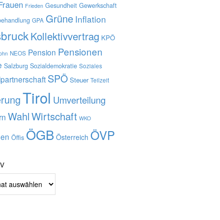
Frauen
Gesundheit
Gewerkschaft
Frieden
Grüne
Inflation
behandlung
GPA
sbruck
Kollektivvertrag
KPÖ
Pensionen
Pension
NEOS
lohn
e
Salzburg
Sozialdemokratie
Soziales
SPÖ
lpartnerschaft
Steuer
Teilzeit
Tirol
erung
Umverteilung
Wahl
Wirtschaft
rn
WKO
ÖGB
ÖVP
en
Österreich
Öffis
iv
v