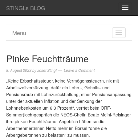
STINGLs BLOG
TOGG
NAVI
Menu
TOGGL
NAVIGA
Pinke Feuchtträume
8. August 2023
by
Josef Stingl
Leave a Comment
„Keine Erbschaftssteuer, keine Vermögenssteuern, nix mit
Arbeitszeitverkürzung, dafür ein Lohn,-, Gehalts- und
Pensionsraub mit Lohnzurückhaltung, einer Pensionsanpassung
unter der aktuellen Inflation und der Senkung der
Lohnnebenkosten um 6,3 Prozent“, verriet beim ORF-
Sommer(loch)gespräch die NEOS-Chefin Beate Meinl-Reisinger
ihre pinken Feuchtträume. Angeblich hätten so die
Arbeitnehmer:innen Netto mehr im Börsel “ohne die
Arbeitgeber:innen zu belasten” zu müssen.