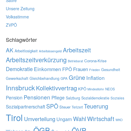
Satire
Unsere Zeitung
Volksstimme
ZVPÖ
Schlagwörter
Arbeitszeit
AK
Arbeitlosigkeit
Arbeitslosengeld
Arbeitszeitverkürzung
Corona-Krise
Betriebsrat
Demokratie
Einkommen
Frauen
FPÖ
Gesundheit
Frieden
Grüne
Inflation
Gewerkschaft
Gleichbehandlung
GPA
Innsbruck
Kollektivvertrag
KPÖ
NEOS
Mindestlohn
Pensionen
Pension
Pflege
Salzburg
Sozialdemokratie
Soziales
SPÖ
Teuerung
Sozialpartnerschaft
Steuer
Teilzeit
Tirol
Wahl
Wirtschaft
Umverteilung
Ungarn
WKO
ÖGB
ÖVP