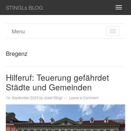
STINGLs BLOG
TOGG
NAVI
Menu
TOGGL
NAVIGA
Bregenz
Hilferuf: Teuerung gefährdet
Städte und Gemeinden
14. September 2023
by
Josef Stingl
Leave a Comment