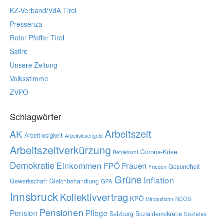
KZ-Verband/VdA Tirol
Pressenza
Roter Pfeffer Tirol
Satire
Unsere Zeitung
Volksstimme
ZVPÖ
Schlagwörter
Arbeitszeit
AK
Arbeitlosigkeit
Arbeitslosengeld
Arbeitszeitverkürzung
Corona-Krise
Betriebsrat
Demokratie
Einkommen
Frauen
FPÖ
Gesundheit
Frieden
Grüne
Inflation
Gewerkschaft
Gleichbehandlung
GPA
Innsbruck
Kollektivvertrag
KPÖ
NEOS
Mindestlohn
Pensionen
Pension
Pflege
Salzburg
Sozialdemokratie
Soziales