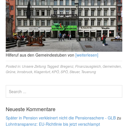
Hilferuf aus den Gemeindestuben von
[weiterlesen]
Posted in:
Unsere Zeitung
Tagged:
Bregenz
,
Finanzausgleich
,
Gemeinden
,
Grüne
,
Innsbruck
,
Klagenfurt
,
KPÖ
,
SPÖ
,
Steuer
,
Teuerung
Neueste Kommentare
Später in Pension verkleinert nicht die Pensionsschere - GLB
zu
Lohntransparenz: EU-Richtlinie bis jetzt verschlampt