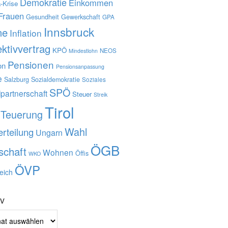
Demokratie
Einkommen
-Krise
Frauen
Gesundheit
Gewerkschaft
GPA
Innsbruck
ne
Inflation
ektivvertrag
KPÖ
NEOS
Mindestlohn
Pensionen
on
Pensionsanpassung
e
Salzburg
Sozialdemokratie
Soziales
SPÖ
lpartnerschaft
Steuer
Streik
Tirol
Teuerung
Wahl
rteilung
Ungarn
ÖGB
schaft
Wohnen
Öffis
WKO
ÖVP
eich
iv
v