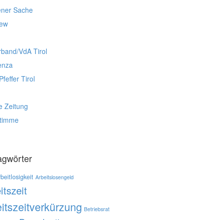
ener Sache
iew
rband/VdA Tirol
enza
Pfeffer Tirol
e Zeitung
stimme
agwörter
beitlosigkeit
Arbeitslosengeld
itszeit
itszeitverkürzung
Betriebsrat