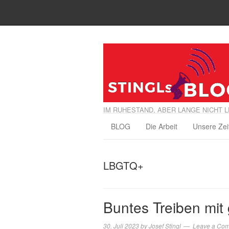
IM RUHESTAND, ABER LANGE NICHT L
BLOG
Die Arbeit
Unsere Zei
LBGTQ+
Buntes Treiben mit
30. Juli 2023
by
Josef Stingl
Leave a Co