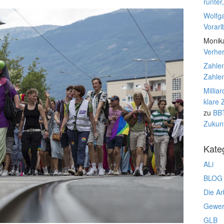
runter
Wolfg
Vorarl
Monik
Verhe
Zahlen
Zahlen
Millia
klare 
zu
BBT
Zukunf
Kate
ALi
BLOG
Die Ar
Gewerk
GLB