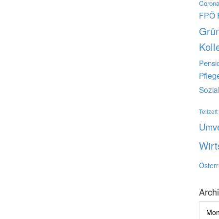
Corona
FPÖ
Grü
Koll
Pensi
Pfleg
Sozia
Teilzeit
Umve
Wirt
Österr
Arch
Archi