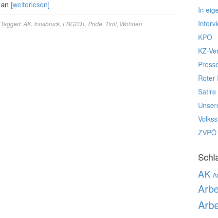
h an
[weiterlesen]
In eig
Interv
Tagged:
AK
,
Innsbruck
,
LBGTQ+
,
Pride
,
Tirol
,
Wohnen
KPÖ
KZ-Ve
Press
Roter 
Satire
Unser
Volks
ZVPÖ
Schl
AK
Ar
Arbe
Arbe