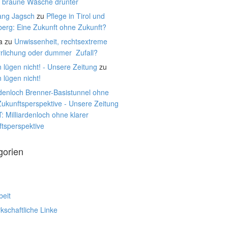
, braune Wäsche drunter
ang Jagsch
zu
Pflege in Tirol und
berg: Eine Zukunft ohne Zukunft?
a
zu
Unwissenheit, rechtsextreme
rrlichung oder dummer Zufall?
 lügen nicht! - Unsere Zeitung
zu
 lügen nicht!
rdenloch Brenner-Basistunnel ohne
Zukunftsperspektive - Unsere Zeitung
: Milliardenloch ohne klarer
tsperspektive
gorien
beit
schaftliche Linke