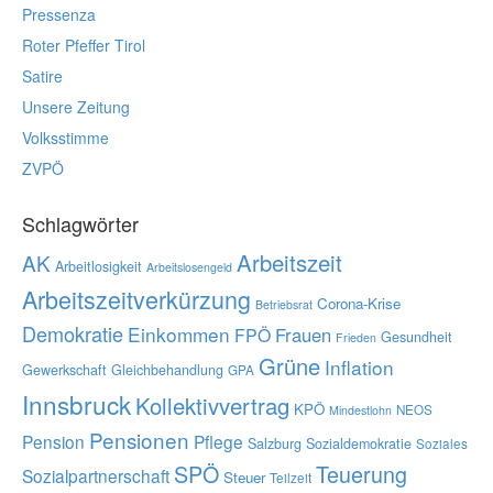
Pressenza
Roter Pfeffer Tirol
Satire
Unsere Zeitung
Volksstimme
ZVPÖ
Schlagwörter
Arbeitszeit
AK
Arbeitlosigkeit
Arbeitslosengeld
Arbeitszeitverkürzung
Corona-Krise
Betriebsrat
Demokratie
Einkommen
Frauen
FPÖ
Gesundheit
Frieden
Grüne
Inflation
Gewerkschaft
Gleichbehandlung
GPA
Innsbruck
Kollektivvertrag
KPÖ
NEOS
Mindestlohn
Pensionen
Pension
Pflege
Salzburg
Sozialdemokratie
Soziales
SPÖ
Teuerung
Sozialpartnerschaft
Steuer
Teilzeit