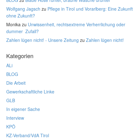
BLOG
zu
Blaue Hose runter, braune Wäsche drunter
Wolfgang Jagsch
zu
Pflege in Tirol und Vorarlberg: Eine Zukunft
ohne Zukunft?
Monika
zu
Unwissenheit, rechtsextreme Verherrlichung oder
dummer Zufall?
Zahlen lügen nicht! - Unsere Zeitung
zu
Zahlen lügen nicht!
Kategorien
ALi
BLOG
Die Arbeit
Gewerkschaftliche Linke
GLB
In eigener Sache
Interview
KPÖ
KZ-Verband/VdA Tirol