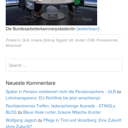
Die Bundesarbeiterkammerpräsidentin
[weiterlesen]
Posted in:
GLB
,
Unsere Zeitung
Tagged:
AK
,
Anderl
,
ÖGB
,
Pressestunde
,
Wirtschaft
Neueste Kommentare
Später in Pension verkleinert nicht die Pensionsschere - GLB
zu
Lohntransparenz: EU-Richtlinie bis jetzt verschlampt
Rechtsextremes Treffen, fadenscheinige Ausrede - STINGLs
BLOG
zu
Blaue Hose runter, braune Wäsche drunter
Wolfgang Jagsch
zu
Pflege in Tirol und Vorarlberg: Eine Zukunft
ohne Zukunft?