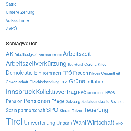
Satire
Unsere Zeitung
Volksstimme
ZVPÖ
Schlagwörter
Arbeitszeit
AK
Arbeitlosigkeit
Arbeitslosengeld
Arbeitszeitverkürzung
Corona-Krise
Betriebsrat
Demokratie
Einkommen
Frauen
FPÖ
Gesundheit
Frieden
Grüne
Inflation
Gewerkschaft
Gleichbehandlung
GPA
Innsbruck
Kollektivvertrag
KPÖ
NEOS
Mindestlohn
Pensionen
Pension
Pflege
Salzburg
Sozialdemokratie
Soziales
SPÖ
Teuerung
Sozialpartnerschaft
Steuer
Teilzeit
Tirol
Wahl
Wirtschaft
Umverteilung
Ungarn
WKO