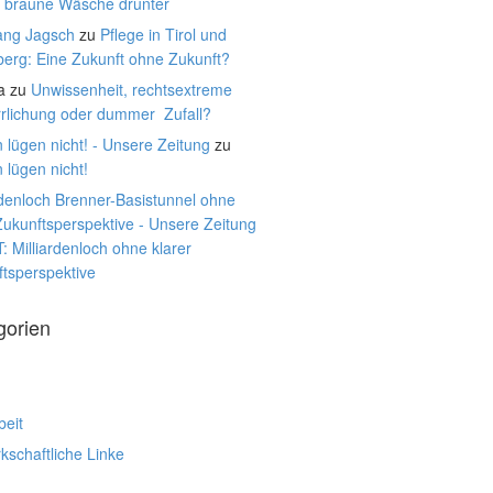
, braune Wäsche drunter
ang Jagsch
zu
Pflege in Tirol und
berg: Eine Zukunft ohne Zukunft?
a
zu
Unwissenheit, rechtsextreme
rrlichung oder dummer Zufall?
 lügen nicht! - Unsere Zeitung
zu
 lügen nicht!
rdenloch Brenner-Basistunnel ohne
Zukunftsperspektive - Unsere Zeitung
: Milliardenloch ohne klarer
tsperspektive
gorien
beit
schaftliche Linke