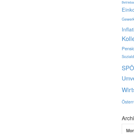
Betriebs
Ein
Gewerk
Infla
Koll
Pensi
Sozial
SP
Umve
Wirt
Österr
Arch
Archi