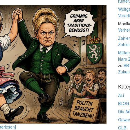
runter
Wolfg
Vorarl
Monik
Verhe
Zahlen
Zahlen
Millia
klare 
zu
BBT
Zukunf
Kate
ALi
BLOG
Die Ar
Gewerk
terlesen]
GLB