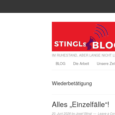
IM RUHESTAND, ABER LANGE NICHT L
BLOG
Die Arbeit
Unsere Zei
Wiederbetätigung
Alles „Einzelfälle“!
20. Juni 2026
by
Josef Stingl
Leave a Co