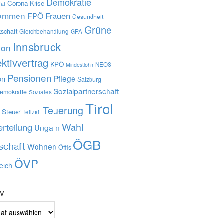
Demokratie
Corona-Krise
rat
kommen
Frauen
FPÖ
Gesundheit
Grüne
schaft
Gleichbehandlung
GPA
Innsbruck
tion
ektivvertrag
KPÖ
NEOS
Mindestlohn
Pensionen
Pflege
on
Salzburg
Sozialpartnerschaft
demokratie
Soziales
Tirol
Ö
Teuerung
Steuer
Teilzeit
Wahl
rteilung
Ungarn
ÖGB
schaft
Wohnen
Öffis
ÖVP
eich
iv
v