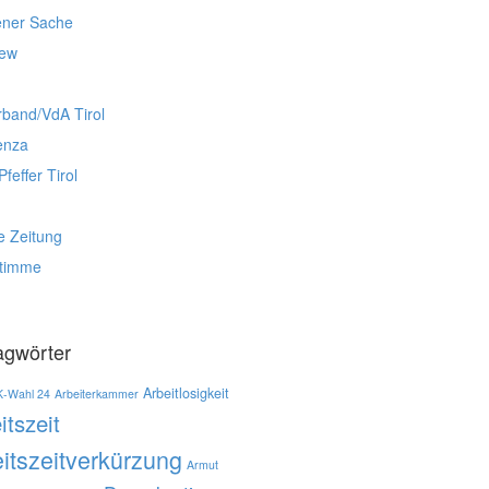
ener Sache
iew
rband/VdA Tirol
enza
Pfeffer Tirol
e Zeitung
stimme
agwörter
Arbeitlosigkeit
K-Wahl 24
Arbeiterkammer
itszeit
itszeitverkürzung
Armut