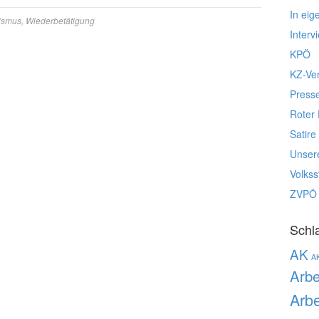
In eig
ismus
,
Wiederbetätigung
Interv
KPÖ
KZ-Ve
Press
Roter 
Satire
Unser
Volks
ZVPÖ
Schl
AK
A
Arbe
Arbe