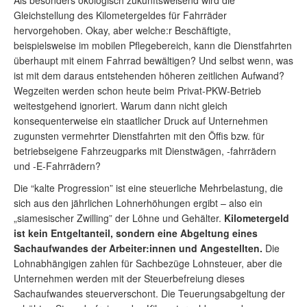
Als besonders ökologisch zukunftsweisend wird die
Gleichstellung des Kilometergeldes für Fahrräder
hervorgehoben. Okay, aber welche:r Beschäftigte,
beispielsweise im mobilen Pflegebereich, kann die Dienstfahrten
überhaupt mit einem Fahrrad bewältigen? Und selbst wenn, was
ist mit dem daraus entstehenden höheren zeitlichen Aufwand?
Wegzeiten werden schon heute beim Privat-PKW-Betrieb
weitestgehend ignoriert. Warum dann nicht gleich
konsequenterweise ein staatlicher Druck auf Unternehmen
zugunsten vermehrter Dienstfahrten mit den Öffis bzw. für
betriebseigene Fahrzeugparks mit Dienstwägen, -fahrrädern
und -E-Fahrrädern?
Die “kalte Progression” ist eine steuerliche Mehrbelastung, die
sich aus den jährlichen Lohnerhöhungen ergibt – also ein
„siamesischer Zwilling” der Löhne und Gehälter.
Kilometergeld
ist kein Entgeltanteil, sondern eine Abgeltung eines
Sachaufwandes der Arbeiter:innen und Angestellten.
Die
Lohnabhängigen zahlen für Sachbezüge Lohnsteuer, aber die
Unternehmen werden mit der Steuerbefreiung dieses
Sachaufwandes steuerverschont. Die Teuerungsabgeltung der