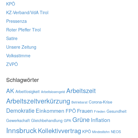
KPÖ
KZ-Verband/VdA Tirol
Pressenza
Roter Pfeffer Tirol
Satire
Unsere Zeitung
Volksstimme
ZVPÖ
Schlagwörter
Arbeitszeit
AK
Arbeitlosigkeit
Arbeitslosengeld
Arbeitszeitverkürzung
Corona-Krise
Betriebsrat
Demokratie
Einkommen
Frauen
FPÖ
Gesundheit
Frieden
Grüne
Inflation
Gewerkschaft
Gleichbehandlung
GPA
Innsbruck
Kollektivvertrag
KPÖ
NEOS
Mindestlohn