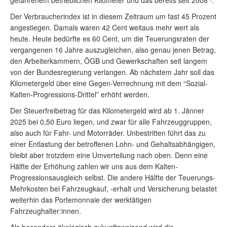
gefahrenem betrieblichen Kilometer und das bereits seit 2008
.
Der Verbraucherindex ist in diesem Zeitraum um fast 45 Prozent
angestiegen. Damals waren 42 Cent weitaus mehr wert als
heute. Heute bedürfte es 60 Cent, um die Teuerungsraten der
vergangenen 16 Jahre auszugleichen, also genau jenen Betrag,
den Arbeiterkammern, ÖGB und Gewerkschaften seit langem
von der Bundesregierung verlangen. Ab nächstem Jahr soll das
Kilometergeld über eine Gegen-Verrechnung mit dem “Sozial-
Kalten-Progressions-Drittel” erhöht werden.
Der Steuerfreibetrag für das Kilometergeld wird ab 1. Jänner
2025 bei 0,50 Euro liegen, und zwar für alle Fahrzeuggruppen,
also auch für Fahr- und Motorräder. Unbestritten führt das zu
einer Entlastung der betroffenen Lohn- und Gehaltsabhängigen,
bleibt aber trotzdem eine Umverteilung nach oben. Denn eine
Hälfte der Erhöhung zahlen wir uns aus dem Kalten-
Progressionsausgleich selbst. Die andere Hälfte der Teuerungs-
Mehrkosten bei Fahrzeugkauf, -erhalt und Versicherung belastet
weiterhin das Portemonnaie der werktätigen
Fahrzeughalter:innen.