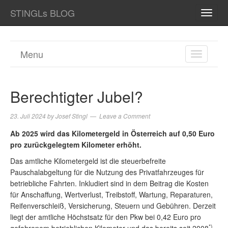
STINGLs BLOG
TOGG
NAVI
Menu
TOGGL
NAVIGA
Berechtigter Jubel?
23. Juli 2024
by
Josef Stingl
Leave a Comment
Ab 2025 wird das Kilometergeld in Österreich auf 0,50 Euro
pro zurückgelegtem Kilometer erhöht.
Das amtliche Kilometergeld ist die steuerbefreite
Pauschalabgeltung für die Nutzung des Privatfahrzeuges für
betriebliche Fahrten. Inkludiert sind in dem Beitrag die Kosten
für Anschaffung, Wertverlust, Treibstoff, Wartung, Reparaturen,
Reifenverschleiß, Versicherung, Steuern und Gebühren. Derzeit
liegt der amtliche Höchstsatz für den Pkw bei 0,42 Euro pro
*)