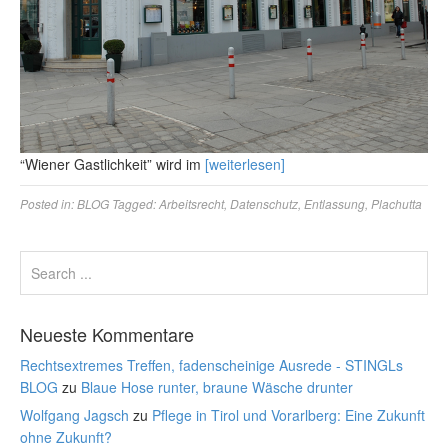
“Wiener Gastlichkeit” wird im
[weiterlesen]
Posted in:
BLOG
Tagged:
Arbeitsrecht
,
Datenschutz
,
Entlassung
,
Plachutta
Neueste Kommentare
Rechtsextremes Treffen, fadenscheinige Ausrede - STINGLs
BLOG
zu
Blaue Hose runter, braune Wäsche drunter
Wolfgang Jagsch
zu
Pflege in Tirol und Vorarlberg: Eine Zukunft
ohne Zukunft?