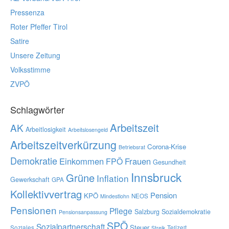
Pressenza
Roter Pfeffer Tirol
Satire
Unsere Zeitung
Volksstimme
ZVPÖ
Schlagwörter
Arbeitszeit
AK
Arbeitlosigkeit
Arbeitslosengeld
Arbeitszeitverkürzung
Corona-Krise
Betriebsrat
Demokratie
Einkommen
Frauen
FPÖ
Gesundheit
Innsbruck
Grüne
Inflation
Gewerkschaft
GPA
Kollektivvertrag
Pension
KPÖ
NEOS
Mindestlohn
Pensionen
Pflege
Salzburg
Sozialdemokratie
Pensionsanpassung
SPÖ
Sozialpartnerschaft
Steuer
Soziales
Teilzeit
Streik