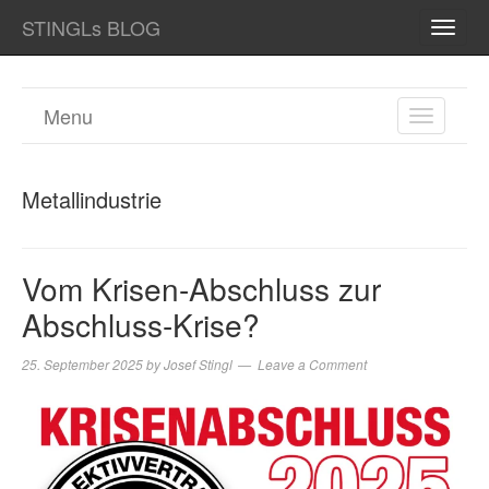
STINGLs BLOG
TOGG
NAVI
Menu
TOGGL
NAVIGA
Metallindustrie
Vom Krisen-Abschluss zur
Abschluss-Krise?
25. September 2025
by
Josef Stingl
Leave a Comment