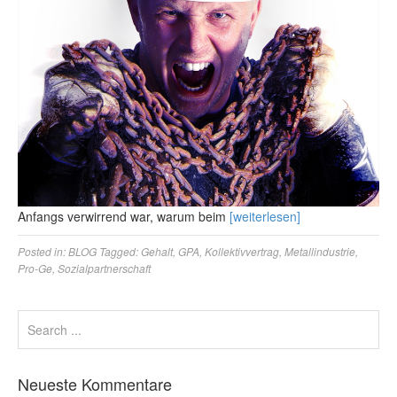
Anfangs verwirrend war, warum beim
[weiterlesen]
Posted in:
BLOG
Tagged:
Gehalt
,
GPA
,
Kollektivvertrag
,
Metallindustrie
,
Pro-Ge
,
Sozialpartnerschaft
Neueste Kommentare