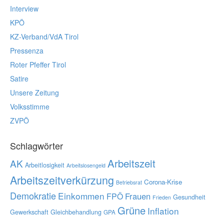
Interview
KPÖ
KZ-Verband/VdA Tirol
Pressenza
Roter Pfeffer Tirol
Satire
Unsere Zeitung
Volksstimme
ZVPÖ
Schlagwörter
Arbeitszeit
AK
Arbeitlosigkeit
Arbeitslosengeld
Arbeitszeitverkürzung
Corona-Krise
Betriebsrat
Demokratie
Einkommen
Frauen
FPÖ
Gesundheit
Frieden
Grüne
Inflation
Gewerkschaft
Gleichbehandlung
GPA