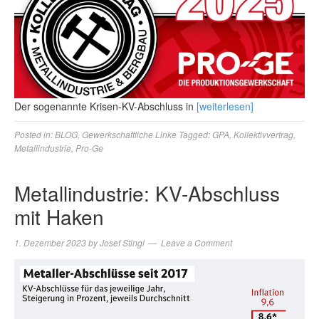
Der sogenannte Krisen-KV-Abschluss in
[weiterlesen]
Posted in:
BLOG
,
Gewerkschaftliche Linke
Tagged:
GPA
,
Kollektivvertrag
,
Metallindustrie
,
Pro-Ge
Metallindustrie: KV-Abschluss
mit Haken
1. Dezember 2023
by
Josef Stingl
Leave a Comment