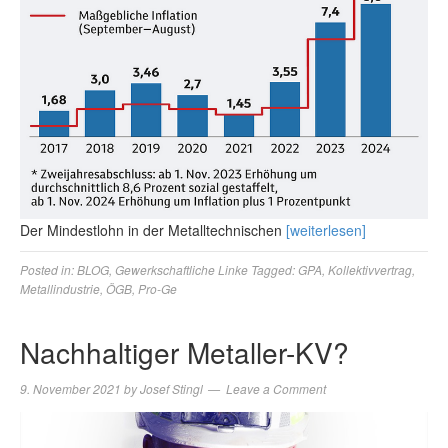
Der Mindestlohn in der Metalltechnischen
[weiterlesen]
Posted in:
BLOG
,
Gewerkschaftliche Linke
Tagged:
GPA
,
Kollektivvertrag
,
Metallindustrie
,
ÖGB
,
Pro-Ge
Nachhaltiger Metaller-KV?
9. November 2021
by
Josef Stingl
Leave a Comment