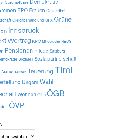
Demokratie
Corona-Krise
rat
kommen
Frauen
FPÖ
Gesundheit
Grüne
schaft
Gleichbehandlung
GPA
Innsbruck
tion
ektivvertrag
KPÖ
NEOS
Mindestlohn
Pensionen
Pflege
on
Salzburg
Sozialpartnerschaft
demokratie
Soziales
Tirol
Ö
Teuerung
Steuer
Teilzeit
Wahl
rteilung
Ungarn
ÖGB
schaft
Wohnen
Öffis
ÖVP
eich
iv
v