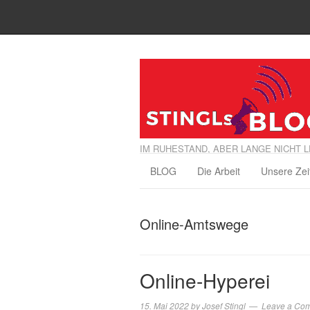
IM RUHESTAND, ABER LANGE NICHT L
BLOG
Die Arbeit
Unsere Zei
Online-Amtswege
Online-Hyperei
15. Mai 2022
by
Josef Stingl
Leave a Co