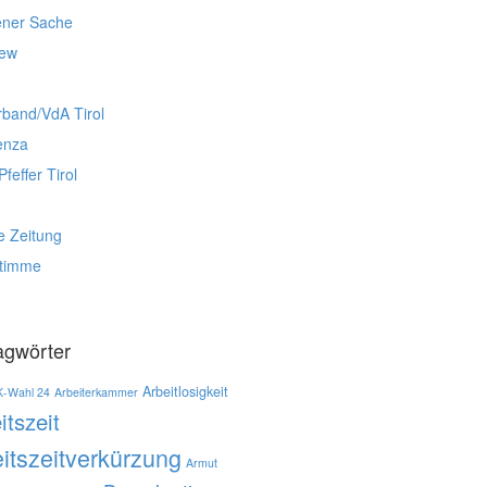
ener Sache
iew
rband/VdA Tirol
enza
Pfeffer Tirol
e Zeitung
stimme
agwörter
Arbeitlosigkeit
K-Wahl 24
Arbeiterkammer
itszeit
itszeitverkürzung
Armut