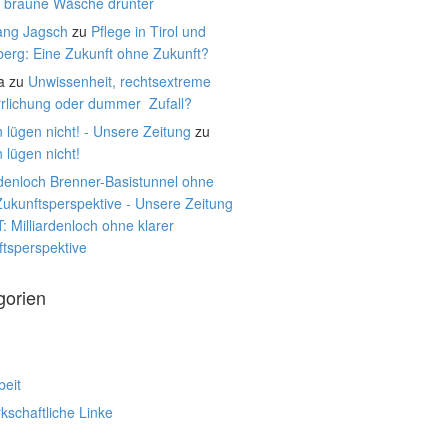
, braune Wäsche drunter
ang Jagsch
zu
Pflege in Tirol und
berg: Eine Zukunft ohne Zukunft?
a
zu
Unwissenheit, rechtsextreme
rrlichung oder dummer Zufall?
 lügen nicht! - Unsere Zeitung
zu
 lügen nicht!
rdenloch Brenner-Basistunnel ohne
Zukunftsperspektive - Unsere Zeitung
: Milliardenloch ohne klarer
tsperspektive
gorien
beit
schaftliche Linke