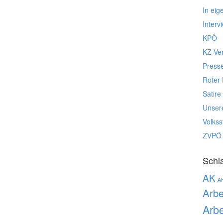
In eig
Interv
KPÖ
KZ-Ve
Press
Roter 
Satire
Unser
Volks
ZVPÖ
Schl
AK
A
Arbe
Arbe