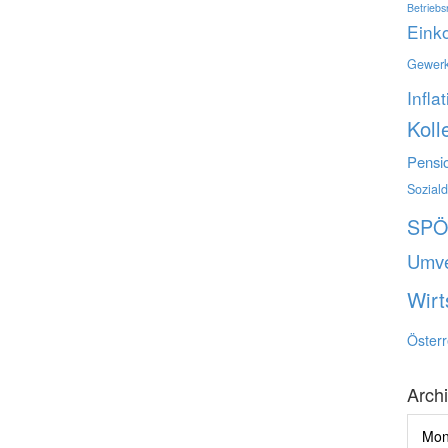
Betriebs
Ein
Gewerk
Infla
Koll
Pensi
Sozial
SP
Umve
Wirt
Österr
Arch
Archi