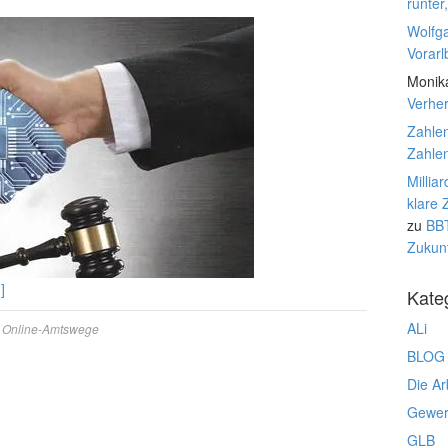
runter
Wolfg
Vorarl
Monik
Verhe
Zahlen
Zahlen
Millia
klare 
zu
BBT
Zukunf
]
Kate
ALi
,
Online-Amtswege
BLOG
Die Ar
Gewerk
GLB