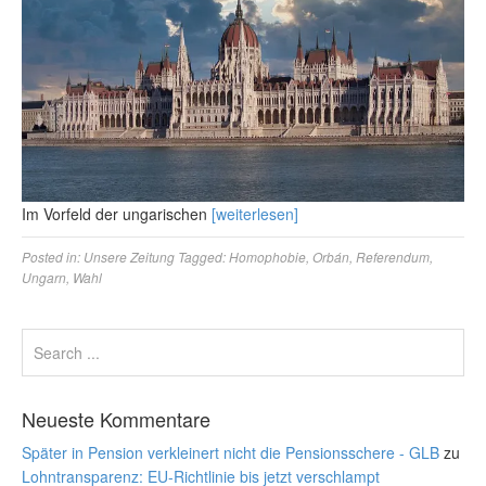
Im Vorfeld der ungarischen
[weiterlesen]
Posted in:
Unsere Zeitung
Tagged:
Homophobie
,
Orbán
,
Referendum
,
Ungarn
,
Wahl
Neueste Kommentare
Später in Pension verkleinert nicht die Pensionsschere - GLB
zu
Lohntransparenz: EU-Richtlinie bis jetzt verschlampt