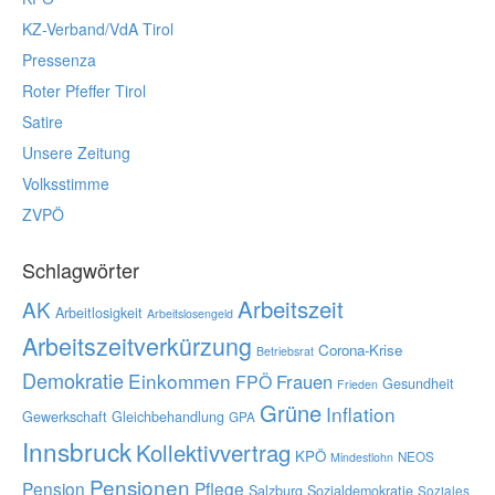
KZ-Verband/VdA Tirol
Pressenza
Roter Pfeffer Tirol
Satire
Unsere Zeitung
Volksstimme
ZVPÖ
Schlagwörter
Arbeitszeit
AK
Arbeitlosigkeit
Arbeitslosengeld
Arbeitszeitverkürzung
Corona-Krise
Betriebsrat
Demokratie
Einkommen
Frauen
FPÖ
Gesundheit
Frieden
Grüne
Inflation
Gewerkschaft
Gleichbehandlung
GPA
Innsbruck
Kollektivvertrag
KPÖ
NEOS
Mindestlohn
Pensionen
Pension
Pflege
Salzburg
Sozialdemokratie
Soziales