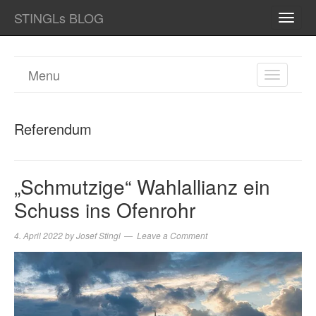
STINGLs BLOG
TOGG
NAVI
Menu
TOGGL
NAVIGA
Referendum
„Schmutzige“ Wahlallianz ein
Schuss ins Ofenrohr
4. April 2022
by
Josef Stingl
Leave a Comment