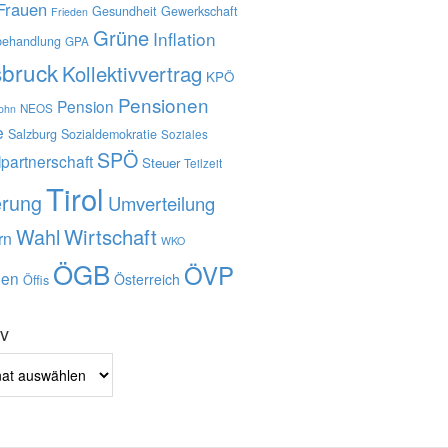
Frauen
Gesundheit
Gewerkschaft
Frieden
Grüne
Inflation
behandlung
GPA
sbruck
Kollektivvertrag
KPÖ
Pensionen
Pension
NEOS
lohn
e
Salzburg
Sozialdemokratie
Soziales
SPÖ
lpartnerschaft
Steuer
Teilzeit
Tirol
erung
Umverteilung
Wahl
Wirtschaft
rn
WKO
ÖGB
ÖVP
en
Österreich
Öffis
iv
v