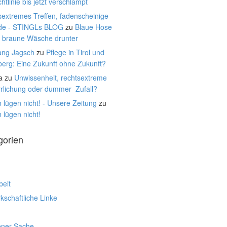
htlinie bis jetzt verschlampt
extremes Treffen, fadenscheinige
de - STINGLs BLOG
zu
Blaue Hose
, braune Wäsche drunter
ang Jagsch
zu
Pflege in Tirol und
berg: Eine Zukunft ohne Zukunft?
a
zu
Unwissenheit, rechtsextreme
rrlichung oder dummer Zufall?
 lügen nicht! - Unsere Zeitung
zu
 lügen nicht!
gorien
beit
schaftliche Linke
ener Sache