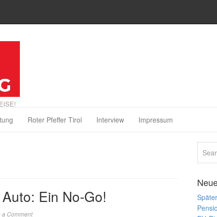
EISE!
tung
Roter Pfeffer Tirol
Interview
Impressum
Neue
 Auto: Ein No-Go!
Später
Pensi
e a Comment