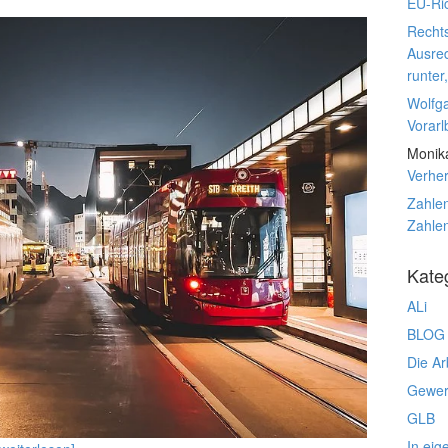
EU-Ric
Rechts
Ausre
runter
Wolfg
Vorarl
Monik
Verhe
Zahlen
Zahlen
Kate
ALi
BLOG
Die Ar
Gewerk
GLB
In eig