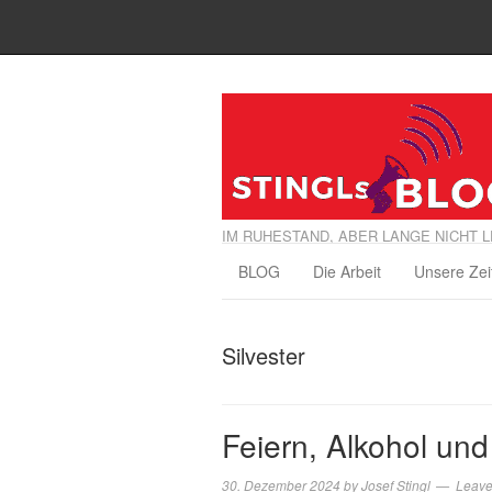
IM RUHESTAND, ABER LANGE NICHT L
BLOG
Die Arbeit
Unsere Zei
Silvester
Feiern, Alkohol und
30. Dezember 2024
by
Josef Stingl
Leav