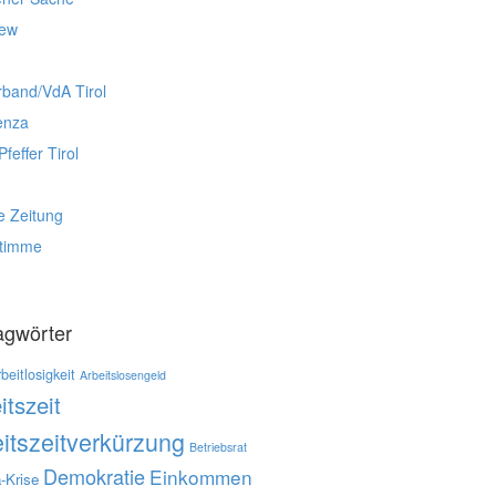
iew
rband/VdA Tirol
enza
Pfeffer Tirol
e Zeitung
stimme
agwörter
beitlosigkeit
Arbeitslosengeld
itszeit
itszeitverkürzung
Betriebsrat
Demokratie
Einkommen
-Krise