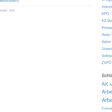
[weiterlesen]
Interv
vester
,
Tirol
KPÖ
KZ-Ve
Press
Roter 
Satire
Unser
Volks
ZVPÖ
Schl
AK
Ar
Arbe
Arbe
Corona