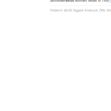
Sinnvollerweise können heuer in Tirol
Posted in:
BLOG
Tagged:
Innsbruck
,
Öffis
,
Sil