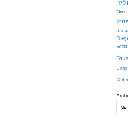
FPÖ
Gleich
Inn
Mindest
Pfleg
Sozia
Teu
Unga
Wohn
Arch
Archi