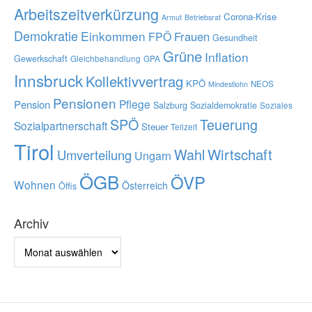
Arbeitszeitverkürzung
Corona-Krise
Armut
Betriebsrat
Demokratie
Einkommen
Frauen
FPÖ
Gesundheit
Grüne
Inflation
Gewerkschaft
Gleichbehandlung
GPA
Innsbruck
Kollektivvertrag
KPÖ
NEOS
Mindestlohn
Pensionen
Pflege
Pension
Salzburg
Sozialdemokratie
Soziales
SPÖ
Teuerung
Sozialpartnerschaft
Steuer
Teilzeit
Tirol
Wahl
Wirtschaft
Umverteilung
Ungarn
ÖGB
ÖVP
Wohnen
Österreich
Öffis
Archiv
Archiv