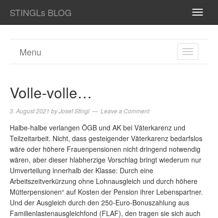
STINGLs BLOG
TOGG
NAVI
Menu
TOGGL
NAVIGA
Volle-volle…
3. August 2021
by
Josef Stingl
Leave a Comment
Halbe-halbe verlangen ÖGB und AK bei Väterkarenz und
Teilzeitarbeit. Nicht, dass gesteigender Väterkarenz bedarfslos
wäre oder höhere Frauenpensionen nicht dringend notwendig
wären, aber dieser hlabherzige Vorschlag bringt wiederum nur
Umverteilung innerhalb der Klasse: Durch eine
Arbeitszeitverkürzung ohne Lohnausgleich und durch höhere
Mütterpensionen“ auf Kosten der Pension ihrer Lebenspartner.
Und der Ausgleich durch den 250-Euro-Bonuszahlung aus
Familienlastenausgleichfond (FLAF), den tragen sie sich auch