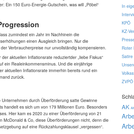
ter: Ein 150 Euro-Energie-Gutschein, was will „Pöbel“
In eig
Interv
Progression
KPÖ
KZ-Ve
 dass zumindest ein Jahr im Nachhinein die
Press
ltserhöhungen einen Ausgleich bringen. Nur die
der Verbraucherpreise nur unvollständig kompensieren.
Roter 
Satire
der aktuellen Inflationsrate reduziertder „liebe Fiskus“
auf ein Realeinkommensminus. Und die einjährige
Unser
er aktuellen Inflationsrate immerhin bereits rund ein
Volks
mand zurück.
ZVPÖ
Schl
ige Unternehmen durch Überförderung satte Gewinne
AK
s handelt es sich um von 179 Millionen Euro. Besonders
A
ises. Hier kam es 2020 zu einer Überförderung von 21
Arbe
n McDonald & Co, diese Überförderungen nicht, denn die
Arbe
etzgebung auf eine Rückzahlungsklausel „vergessen“.