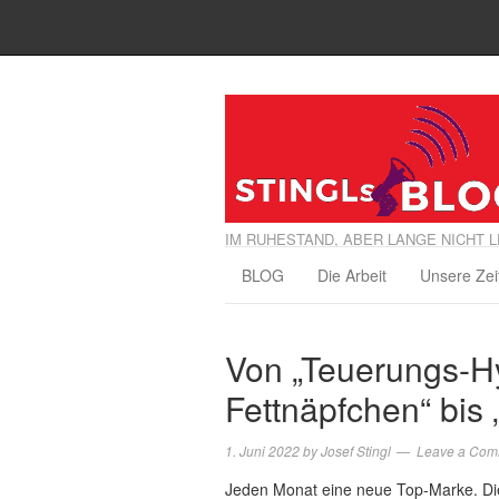
IM RUHESTAND, ABER LANGE NICHT L
BLOG
Die Arbeit
Unsere Zei
Von „Teuerungs-Hys
Fettnäpfchen“ bis
1. Juni 2022
by
Josef Stingl
Leave a Com
Jeden Monat eine neue Top-Marke. Die