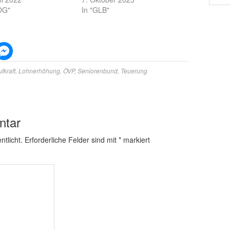
OG"
In "GLB"
fkraft
,
Lohnerhöhung
,
ÖVP
,
Seniorenbund
,
Teuerung
ntar
ntlicht.
Erforderliche Felder sind mit
*
markiert