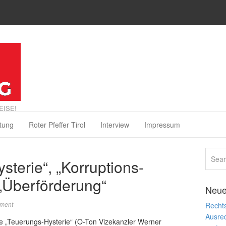
EISE!
tung
Roter Pfeffer Tirol
Interview
Impressum
terie“, „Korruptions-
 „Überförderung“
Neue
ment
Rechts
Ausre
 „Teuerungs-Hysterie“ (O-Ton Vizekanzler Werner