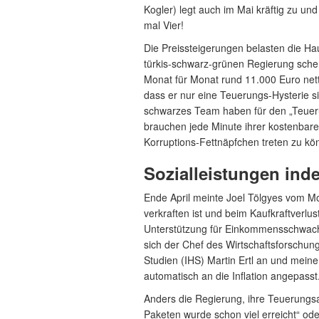
Kogler) legt auch im Mai kräftig zu und 
mal Vier!
Die Preissteigerungen belasten die H
türkis-schwarz-grünen Regierung sche
Monat für Monat rund 11.000 Euro netto
dass er nur eine Teuerungs-Hysterie s
schwarzes Team haben für den „Teuerun
brauchen jede Minute ihrer kostenbare
Korruptions-Fettnäpfchen treten zu kö
Sozialleistungen ind
Ende April meinte Joel Tölgyes vom Mo
verkraften ist und beim Kaufkraftverlus
Unterstützung für Einkommensschwach
sich der Chef des Wirtschaftsforschun
Studien (IHS) Martin Ertl an und meine
automatisch an die Inflation angepasst
Anders die Regierung, ihre Teuerungsa
Paketen wurde schon viel erreicht“ od