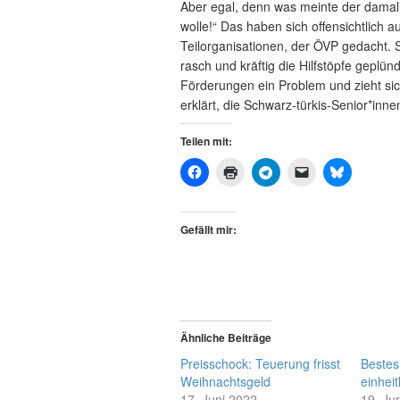
Aber egal, denn was meinte der damal
wolle!“ Das haben sich offensichtlich a
Teilorganisationen, der ÖVP gedacht.
rasch und kräftig die Hilfstöpfe geplün
Förderungen ein Problem und zieht sic
erklärt, die Schwarz-türkis-Senior*i
Teilen mit:
Gefällt mir:
Ähnliche Beiträge
Preisschock: Teuerung frisst
Bestes
Weihnachtsgeld
einheit
17. Juni 2022
19. Ju