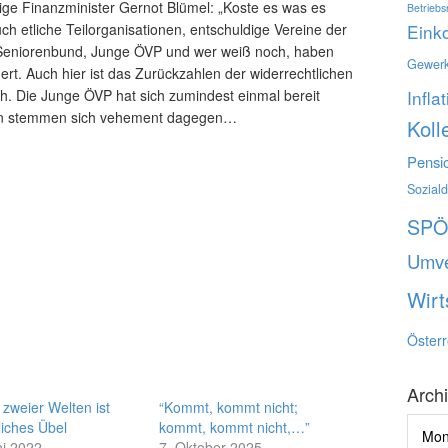
ige Finanzminister Gernot Blümel: „Koste es was es
Betriebs
uch etliche Teilorganisationen, entschuldige Vereine der
Ein
 Seniorenbund, Junge ÖVP und wer weiß noch, haben
Gewerk
dert. Auch hier ist das Zurückzahlen der widerrechtlichen
h. Die Junge ÖVP hat sich zumindest einmal bereit
Infla
nnen stemmen sich vehement dagegen…
Koll
Pensi
Sozial
SP
Umve
Wirt
Österr
Arch
 zweier Welten ist
“Kommt, kommt nicht;
Archi
liches Übel
kommt, kommt nicht,…”
ni 2022
7. Oktober 2025