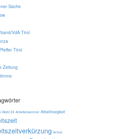
ener Sache
iew
rband/VdA Tirol
enza
Pfeffer Tirol
e Zeitung
stimme
agwörter
Arbeitlosigkeit
K-Wahl 24
Arbeiterkammer
itszeit
itszeitverkürzung
Armut