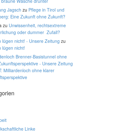
, braune Wäsche drunter
ang Jagsch
zu
Pflege in Tirol und
berg: Eine Zukunft ohne Zukunft?
a
zu
Unwissenheit, rechtsextreme
rrlichung oder dummer Zufall?
 lügen nicht! - Unsere Zeitung
zu
 lügen nicht!
rdenloch Brenner-Basistunnel ohne
Zukunftsperspektive - Unsere Zeitung
: Milliardenloch ohne klarer
tsperspektive
gorien
beit
schaftliche Linke