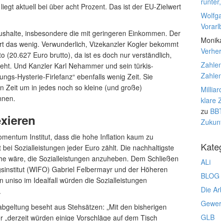
runter
liegt aktuell bei über acht Prozent. Das ist der EU-Zielwert
Wolfg
Vorarl
aushalte, insbesondere die mit geringeren Einkommen. Der
Monik
rt das wenig. Verwunderlich, Vizekanzler Kogler bekommt
Verhe
 (20.627 Euro brutto), da ist es doch nur verständlich,
Zahlen
ieht. Und Kanzler Karl Nehammer und sein türkis-
Zahlen
gs-Hysterie-Firlefanz“ ebenfalls wenig Zeit. Sie
n Zeit um in jedes noch so kleine (und große)
Millia
nnen.
klare 
zu
BBT
exieren
Zukunf
mentum Institut, dass die hohe Inflation kaum zu
Kate
t bei Sozialleistungen jeder Euro zählt. Die nachhaltigste
e wäre, die Sozialleistungen anzuheben. Dem Schließen
ALi
gsinstitut (WIFO) Gabriel Felbermayr und der Höheren
BLOG
n uniso im Idealfall würden die Sozialleistungen
Die Ar
.
Gewerk
bgeltung beseht aus Stehsätzen: „Mit den bisherigen
GLB
er „derzeit würden einige Vorschläge auf dem Tisch