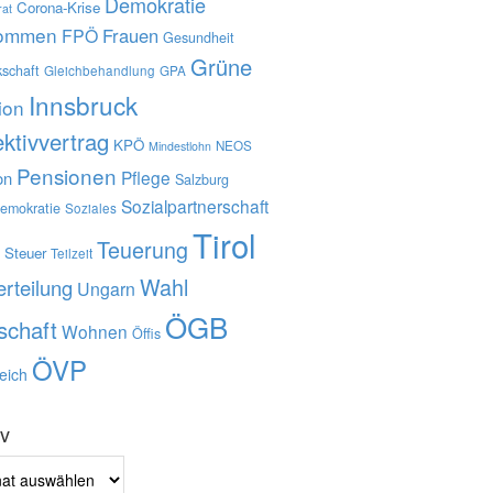
Demokratie
Corona-Krise
rat
kommen
Frauen
FPÖ
Gesundheit
Grüne
schaft
Gleichbehandlung
GPA
Innsbruck
tion
ektivvertrag
KPÖ
NEOS
Mindestlohn
Pensionen
Pflege
on
Salzburg
Sozialpartnerschaft
demokratie
Soziales
Tirol
Ö
Teuerung
Steuer
Teilzeit
Wahl
rteilung
Ungarn
ÖGB
schaft
Wohnen
Öffis
ÖVP
eich
iv
v