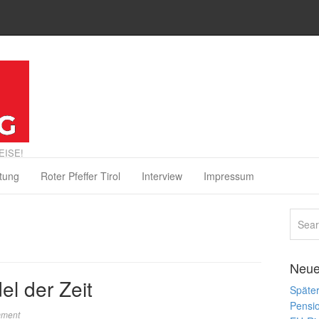
EISE!
tung
Roter Pfeffer Tirol
Interview
Impressum
Neue
el der Zeit
Später
Pensi
mment