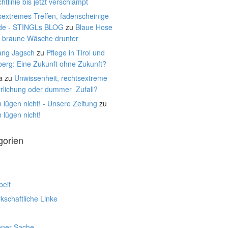
htlinie bis jetzt verschlampt
extremes Treffen, fadenscheinige
de - STINGLs BLOG
zu
Blaue Hose
, braune Wäsche drunter
ang Jagsch
zu
Pflege in Tirol und
berg: Eine Zukunft ohne Zukunft?
a
zu
Unwissenheit, rechtsextreme
rrlichung oder dummer Zufall?
 lügen nicht! - Unsere Zeitung
zu
 lügen nicht!
gorien
beit
schaftliche Linke
ener Sache