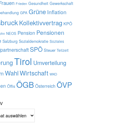
Frauen
Gesundheit
Gewerkschaft
Frieden
Grüne
Inflation
behandlung
GPA
sbruck
Kollektivvertrag
KPÖ
Pensionen
Pension
NEOS
lohn
e
Salzburg
Sozialdemokratie
Soziales
SPÖ
lpartnerschaft
Steuer
Teilzeit
Tirol
erung
Umverteilung
Wahl
Wirtschaft
rn
WKO
ÖGB
ÖVP
en
Österreich
Öffis
iv
v