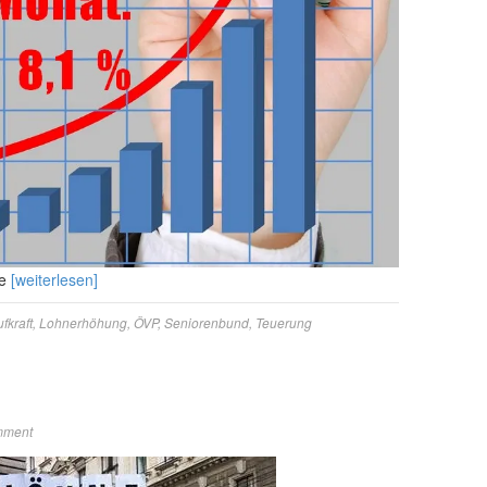
ie
[weiterlesen]
fkraft
,
Lohnerhöhung
,
ÖVP
,
Seniorenbund
,
Teuerung
mment