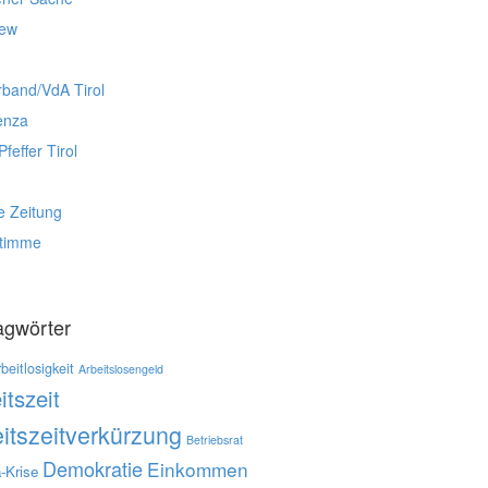
iew
rband/VdA Tirol
enza
Pfeffer Tirol
e Zeitung
stimme
agwörter
beitlosigkeit
Arbeitslosengeld
itszeit
itszeitverkürzung
Betriebsrat
Demokratie
Einkommen
-Krise