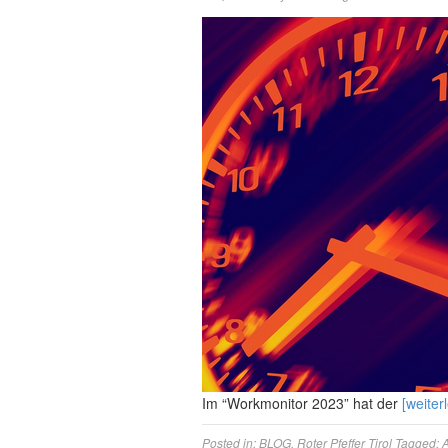
Im “Workmonitor 2023” hat der
[weiter
Posted in:
BLOG
,
Roter Pfeffer Tirol
Tagged:
A