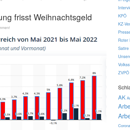
Interv
ung frisst Weihnachtsgeld
KPÖ
KZ-Ve
mment
Press
Roter 
Satire
Unser
Volks
ZVPÖ
Schl
AK
Ar
Arbe
Arbe
Corona