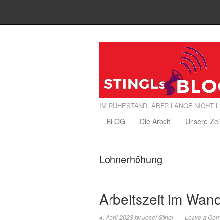
IM RUHESTAND, ABER LANGE NICHT L
BLOG
Die Arbeit
Unsere Zei
Lohnerhöhung
Arbeitszeit im Wand
4. April 2023
by
Josef Stingl
Leave a Co