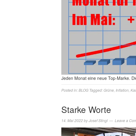
Jeden Monat eine neue Top-Marke. D
Posted in:
BLOG
Tagged:
Grüne
,
Inflation
,
Kau
Starke Worte
14. Mai 2022
by
Josef Stingl
Leave a Co