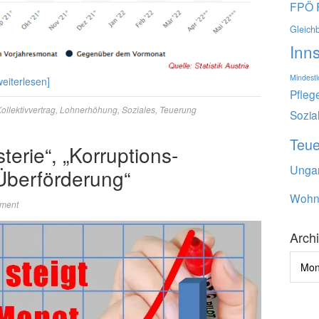
FPÖ
Gleich
Inn
Mindest
weiterlesen]
Pfleg
ollektivvertrag
,
Lohnerhöhung
,
Soziales
,
Teuerung
Sozia
Teu
erie“, „Korruptions-
Unga
„Überförderung“
Wohn
ment
Arch
Archi