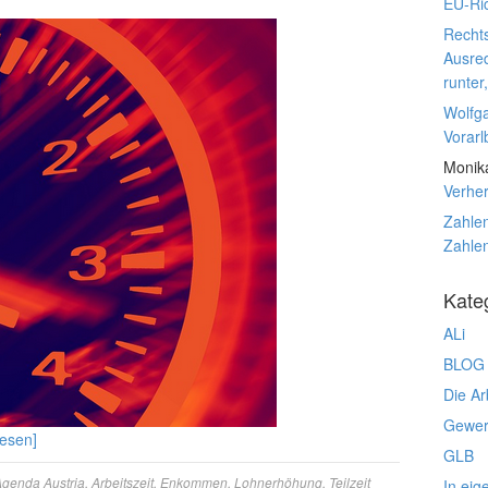
EU-Ric
Rechts
Ausre
runter
Wolfg
Vorarl
Monik
Verhe
Zahlen
Zahlen
Kate
ALi
BLOG
Die Ar
Gewerk
lesen]
GLB
genda Austria
,
Arbeitszeit
,
Enkommen
,
Lohnerhöhung
,
Teilzeit
In eig