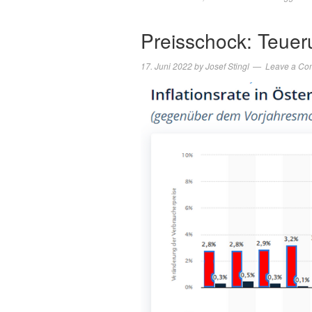
Preisschock: Teuer
17. Juni 2022
by
Josef Stingl
Leave a Co