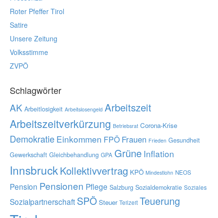
Roter Pfeffer Tirol
Satire
Unsere Zeitung
Volksstimme
ZVPÖ
Schlagwörter
Arbeitszeit
AK
Arbeitlosigkeit
Arbeitslosengeld
Arbeitszeitverkürzung
Corona-Krise
Betriebsrat
Demokratie
Einkommen
Frauen
FPÖ
Gesundheit
Frieden
Grüne
Inflation
Gewerkschaft
Gleichbehandlung
GPA
Innsbruck
Kollektivvertrag
KPÖ
NEOS
Mindestlohn
Pensionen
Pension
Pflege
Salzburg
Sozialdemokratie
Soziales
SPÖ
Teuerung
Sozialpartnerschaft
Steuer
Teilzeit