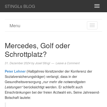
STINGLs BLOG
TOGG
NAVI
Menu
TOGGL
NAVIGA
Mercedes, Golf oder
Schrottplatz?
31. Dezember 2024
by
Josef Stingl
Leave a Comment
Peter Lehner
(Halbjahres-Vorsitzender der Konferenz der
Sozialversicherungsträger) verlangt, dass in der
Gesundheitsversorgung
„nur mehr die notwendigsten
Leistungen“
berücksichtigt werden. Er schließt auch
Einschränkungen bei der freien Arztwahl ein
.
Seine Jahresend-
Botschaft lautete: