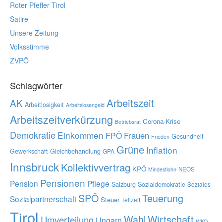
Roter Pfeffer Tirol
Satire
Unsere Zeitung
Volksstimme
ZVPÖ
Schlagwörter
Arbeitszeit
AK
Arbeitlosigkeit
Arbeitslosengeld
Arbeitszeitverkürzung
Corona-Krise
Betriebsrat
Demokratie
Einkommen
Frauen
FPÖ
Gesundheit
Frieden
Grüne
Inflation
Gewerkschaft
Gleichbehandlung
GPA
Innsbruck
Kollektivvertrag
KPÖ
NEOS
Mindestlohn
Pensionen
Pension
Pflege
Salzburg
Sozialdemokratie
Soziales
SPÖ
Teuerung
Sozialpartnerschaft
Steuer
Teilzeit
Tirol
Wahl
Wirtschaft
Umverteilung
Ungarn
WKO