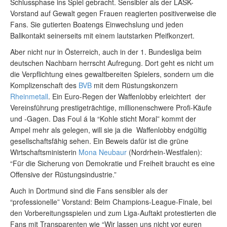
Schlussphase ins Spiel gebracht. Sensibler als der LASK-
Vorstand auf Gewalt gegen Frauen reagierten positiverweise die
Fans. Sie gutierten Boatengs Einwechslung und jeden
Ballkontakt seinerseits mit einem lautstarken Pfeifkonzert.
Aber nicht nur in Österreich, auch in der 1. Bundesliga beim
deutschen Nachbarn herrscht Aufregung. Dort geht es nicht um
die Verpflichtung eines gewaltbereiten Spielers, sondern um die
Komplizenschaft des
BVB
mit dem Rüstungskonzern
Rheinmetall
. Ein Euro-Regen der Waffenlobby erleichtert der
Vereinsführung prestigeträchtige, millionenschwere Profi-Käufe
und -Gagen. Das Foul á la “Kohle sticht Moral” kommt der
Ampel mehr als gelegen, will sie ja die Waffenlobby endgültig
gesellschaftsfähig sehen. Ein Beweis dafür ist die grüne
Wirtschaftsministerin
Mona Neubaur
(Nordrhein-Westfalen):
“Für die Sicherung von Demokratie und Freiheit braucht es eine
Offensive der Rüstungsindustrie.”
Auch in Dortmund sind die Fans sensibler als der
“professionelle” Vorstand: Beim Champions-League-Finale, bei
den Vorbereitungsspielen und zum Liga-Auftakt protestierten die
Fans mit Transparenten wie “Wir lassen uns nicht vor euren