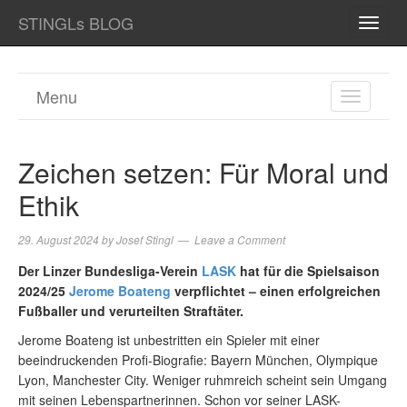
STINGLs BLOG
TOGG
NAVI
Menu
TOGGL
NAVIGA
Zeichen setzen: Für Moral und
Ethik
29. August 2024
by
Josef Stingl
Leave a Comment
Der Linzer Bundesliga-Verein
LASK
hat für die Spielsaison
2024/25
Jerome Boateng
verpflichtet – einen erfolgreichen
Fußballer und verurteilten Straftäter.
Jerome Boateng ist unbestritten ein Spieler mit einer
beeindruckenden Profi-Biografie: Bayern München, Olympique
Lyon, Manchester City. Weniger ruhmreich scheint sein Umgang
mit seinen Lebenspartnerinnen. Schon vor seiner LASK-