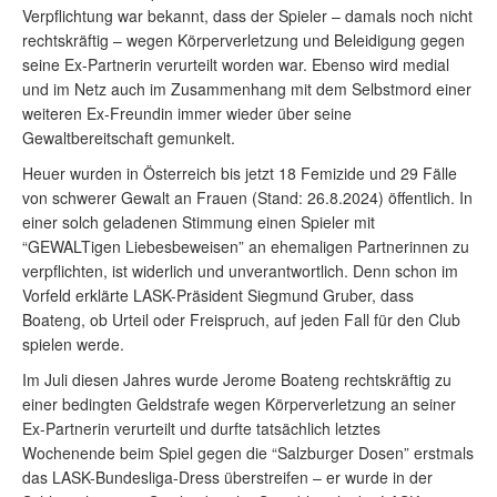
Verpflichtung war bekannt, dass der Spieler – damals noch nicht
rechtskräftig – wegen Körperverletzung und Beleidigung gegen
seine Ex-Partnerin verurteilt worden war. Ebenso wird medial
und im Netz auch im Zusammenhang mit dem Selbstmord einer
weiteren Ex-Freundin immer wieder über seine
Gewaltbereitschaft gemunkelt.
Heuer wurden in Österreich bis jetzt 18 Femizide und 29 Fälle
von schwerer Gewalt
an Frauen (Stand: 26.8.2024) öffentlich. In
einer solch geladenen Stimmung einen Spieler mit
“GEWALTigen Liebesbeweisen” an ehemaligen Partnerinnen zu
verpflichten, ist widerlich und unverantwortlich. Denn schon im
Vorfeld erklärte LASK-Präsident Siegmund Gruber, dass
Boateng, ob Urteil oder Freispruch, auf jeden Fall für den Club
spielen werde.
Im Juli diesen Jahres wurde Jerome Boateng rechtskräftig zu
einer bedingten Geldstrafe wegen Körperverletzung an seiner
Ex-Partnerin verurteilt und durfte tatsächlich letztes
Wochenende beim Spiel gegen die “Salzburger Dosen” erstmals
das LASK-Bundesliga-Dress überstreifen – er wurde in der